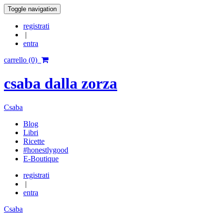
Toggle navigation
registrati
|
entra
carrello (0)
csaba dalla zorza
Csaba
Blog
Libri
Ricette
#honestlygood
E-Boutique
registrati
|
entra
Csaba