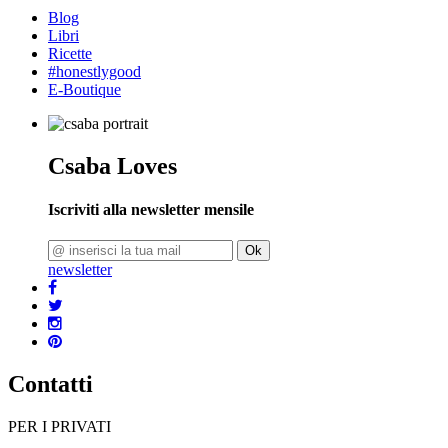
Blog
Libri
Ricette
#honestlygood
E-Boutique
Csaba Loves
Iscriviti alla newsletter mensile
Ok
newsletter
Contatti
PER I PRIVATI