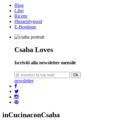
Blog
Libri
Ricette
#honestlygood
E-Boutique
Csaba Loves
Iscriviti alla newsletter mensile
Ok
newsletter
inCucinaconCsaba