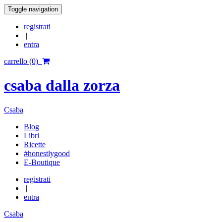
Toggle navigation
registrati
|
entra
carrello (0)
csaba dalla zorza
Csaba
Blog
Libri
Ricette
#honestlygood
E-Boutique
registrati
|
entra
Csaba