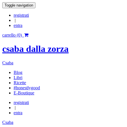
Toggle navigation
registrati
|
entra
carrello (0)
csaba dalla zorza
Csaba
Blog
Libri
Ricette
#honestlygood
E-Boutique
registrati
|
entra
Csaba