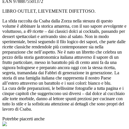
EAN 9788875501372
LIBRO OUTLET, LIEVEMENTE DIFETTOSO.
La sfida raccolta da Csaba dalla Zorza nella stesura di questo
volume è abbinare la storica amarena, con il suo sapore avvolgente e
voluttuoso, a 49 ricette – dai classici dolci ai cocktails, passando per
dessert spettacolari e arrivando sino al salato. Non in modo
sperimentale, bensì seguendo il filo logico dei sapori, che parte dalle
ricette classiche rendendole più contemporanee sia nella
preparazione che nell’aspetto. Ne è nato un libretto che celebra un
pezzo della storia gastronomica italiana attraverso il sapore di un
frutto particolare, messo in barattolo più di cento anni fa da una
signora bolognese e preparato ancora oggi con la stessa ricetta,
segreta, tramandata dai Fabbri di generazione in generazione. La
storia di una famiglia italiana che rappresenta il nostro Paese
all’estero attraverso un barattolo e i suoi colori: bianco e blu.
La cura delle preparazioni, le bellissime fotografie a tutta pagina e i
cinque capitoli che suggeriscono usi diversi – dal dolce al cucchiaio
alle torte morbide, danno al lettore spunti preziosi per cucinare con
tutto lo stile e la sofisticata attenzione ai dettagli che sono propri del
lavoro di Csaba.
Potrebbe piacerti anche