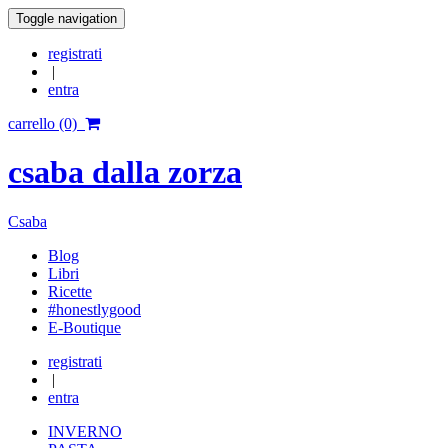
Toggle navigation
registrati
|
entra
carrello (0)
csaba dalla zorza
Csaba
Blog
Libri
Ricette
#honestlygood
E-Boutique
registrati
|
entra
INVERNO