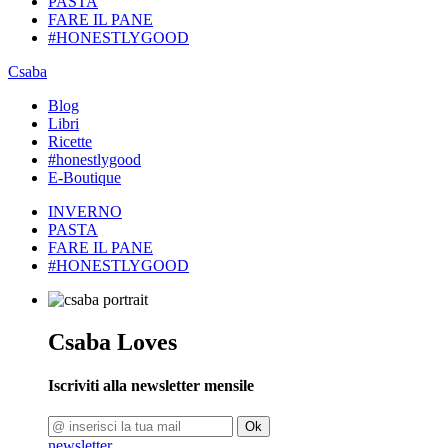
PASTA
FARE IL PANE
#HONESTLYGOOD
Csaba
Blog
Libri
Ricette
#honestlygood
E-Boutique
INVERNO
PASTA
FARE IL PANE
#HONESTLYGOOD
Csaba Loves
Iscriviti alla newsletter mensile
Ok
newsletter