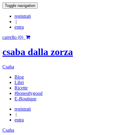
Toggle navigation
registrati
|
entra
carrello (0)
csaba dalla zorza
Csaba
Blog
Libri
Ricette
#honestlygood
E-Boutique
registrati
|
entra
Csaba