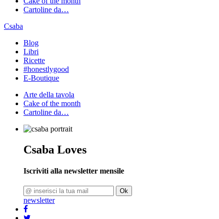
Cake of the month
Cartoline da…
Csaba
Blog
Libri
Ricette
#honestlygood
E-Boutique
Arte della tavola
Cake of the month
Cartoline da…
Csaba Loves
Iscriviti alla newsletter mensile
Ok
newsletter