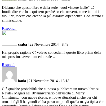
Diciamo che questo libro é della serie “vuoi vincere facile” 😉
Inutile dire che lo acquisterò perché so che troveró, come in tutti i
tuoi libri, ricette che creano la più assoluta dipendenza. Con affetto e
ammirazione.
Rispondi
csaba
|
22 Novembre 2014 - 8:49
Hai proprio ragione 🙂 volevo concedermi questo libro prima della
mia prossima avventura editoriale …
Rispondi
katia
|
21 Novembre 2014 - 13:18
C’è qualche probabilità che tu possa pubblicare un nuovo libro sul
Natale? Magari nel 10°anniversario dall’uscita di Merry
Christmas….con nuove ricette, e nuove situazioni anche per chi
ormai i figli li ha grandi ed ha perso un po’ di quella magia tipica che
sorprende i bambini? dopotutto anche Dodo e Lilly stanno