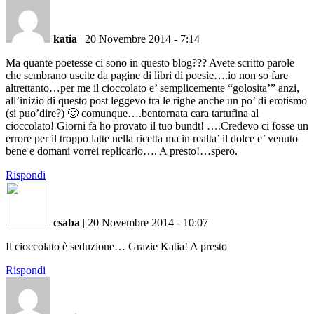
katia
|
20 Novembre 2014 - 7:14
Ma quante poetesse ci sono in questo blog??? Avete scritto parole
che sembrano uscite da pagine di libri di poesie….io non so fare
altrettanto…per me il cioccolato e’ semplicemente “golosita’” anzi,
all’inizio di questo post leggevo tra le righe anche un po’ di erotismo
(si puo’dire?) 🙂 comunque….bentornata cara tartufina al
cioccolato! Giorni fa ho provato il tuo bundt! ….Credevo ci fosse un
errore per il troppo latte nella ricetta ma in realta’ il dolce e’ venuto
bene e domani vorrei replicarlo…. A presto!…spero.
Rispondi
csaba
|
20 Novembre 2014 - 10:07
Il cioccolato è seduzione… Grazie Katia! A presto
Rispondi