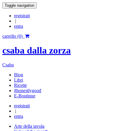
Toggle navigation
registrati
|
entra
carrello (0)
csaba dalla zorza
Csaba
Blog
Libri
Ricette
#honestlygood
E-Boutique
registrati
|
entra
Arte della tavola