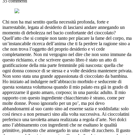
35 commenti
Chi non ha mai sentito quella necessità profonda, forte e
inarrestabile, legata al desiderio di lasciarsi andare annegando un
momento di debolezza nel bacio confortante del cioccolato?
Quell’atto che si compie non tanto per placare la fame del corpo, ma
un’instancabile ricerca dell’anima che ti fa perdere la ragione sino a
che non trova l’oggetto del proprio desiderio e vi cede
completamente. Non mi vergogno nel dire che non sono immune da
questo richiamo, e che scrivere questo libro è stato un atto di
gratificazione della mia parte femminile più nascosta: quella che
ogni donna conosce di se stessa e a volte desidera mantenere privata.
Non sono stata una grande appassionata di cioccolato da bambina.
Ho iniziato ad indulgere nell’abbraccio morbido e seducente di
questa sostanza voluttuosa quando il mio palato era già in grado di
apprezzarne il gusto amaro, corposo; in una parola: adulto. Il mio
rapporto con questo ingrediente chiacchierato è strano, come per
molte donne. Posso ignorarlo per un po’, ma poi devo
abbandonarmi al suo canto sino ad esserne sazia e soddisfatta: solo
così riesco a non pensarci sino alla volta successiva. Ai cioccolatini
preferisco una tavoletta amara realizzata a regola d’arte. Nei dolci
amo l’abbinamento con ingredienti che ne esaltano le qualità
primitive, piuttosto che annegarlo in una coltre di zucchero. Il gusto