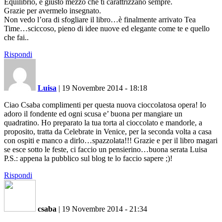
Equilibrio, e giusto mezzo che ti carattrizzano sempre.
Grazie per avermelo insegnato.
Non vedo l’ora di sfogliare il libro…è finalmente arrivato Tea
Time…sciccoso, pieno di idee nuove ed elegante come te e quello
che fai..
Rispondi
Luisa
|
19 Novembre 2014 - 18:18
Ciao Csaba complimenti per questa nuova cioccolatosa opera! Io
adoro il fondente ed ogni scusa e’ buona per mangiare un
quadratino. Ho preparato la tua torta al cioccolato e mandorle, a
proposito, tratta da Celebrate in Venice, per la seconda volta a casa
con ospiti e manco a dirlo…spazzolata!!! Grazie e per il libro magari
se esce sotto le feste, ci faccio un pensierino…buona serata Luisa
P.S.: appena la pubblico sul blog te lo faccio sapere ;)!
Rispondi
csaba
|
19 Novembre 2014 - 21:34