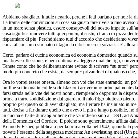
Abbiamo sbagliato. Inutile negarlo, perché i fatti parlano per noi: la ri
La trama delle convinzioni su cosa sia giusto fare rivela a mio avviso d
in un mare senza plastica, essere consapevoli del nostro impatto sull’
cosa significa muovere tutti quei panini, il sushi, i tranci di pizza 
risparmiare di più. Perché siamo tutti d’accordo che desideriamo vivere
corsa al consumo sfrenato ci fagocita e lo spreco ci sovrasta. E allor
Certo, parlare di cucina economica ed economia domestica quando sul 
una breve riflessione, e per continuare a leggere qualche riga, conver
Tenete conto che ho deliberatamente evitato di scrivere “su tutto” per
modo più concreto che esista, da sempre: privandoci di qualcosa che, il
Ora io vorrei essere onesta, almeno con voi che state entrando, un po’ 
un fine settimana in cui le soddisfazioni arriveranno principalmente da
farsi strada nelle vite dei nostri nonni, riempiendo dapprima la dispen
prima a trarre soddisfazione dal guardare il mio frigo piuttosto pieno
proprio per questo so di aver sbagliato, ma l’errare ha insinuato in 
tutti, decisa a far durare quello che avevo il più a lungo possibile, ho 
in cucina e l’arte di mangiar bene che va indietro sino al 1891, ad Ama
della Domenica del Corriere. E poiché sono generalmente afflitta dalla
Kennedy Fisher, pubblicato per la prima volta nel 1942, quando la penu
trovate l’essenza della saggezza moderna: An everlasting meal (Un past
dono da mia madre, dalla quale mai mi separerei, perché mi dà conforto 