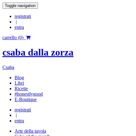
Toggle navigation
registrati
|
entra
carrello (0)
csaba dalla zorza
Csaba
Blog
Libri
Ricette
#honestlygood
E-Boutique
registrati
|
entra
Arte della tavola