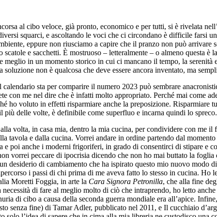
ncorsa al cibo veloce, già pronto, economico e per tutti, si è rivelata ne
iversi squarci, e ascoltando le voci che ci circondano è difficile farsi 
ambiente, eppure non riusciamo a capire che il pranzo non può arrivare s
dentro scatole e sacchetti. È mostruoso – letteralmente – o almeno quest
 meglio in un momento storico in cui ci mancano il tempo, la serenità e l
a la soluzione non è qualcosa che deve essere ancora inventato, ma semp
calendario sta per comparire il numero 2023 può sembrare anacronistico
rete con me nel dire che è infatti molto appropriato. Perché mai come ade
ché ho voluto in effetti risparmiare anche la preposizione. Risparmiare
 più delle volte, è definibile come superfluo e incarna quindi lo spreco.
alla volta, in casa mia, dentro la mia cucina, per condividere con me il f
lla tavola e dalla cucina. Vorrei andare in ordine partendo dal momento i
sa e poi anche i moderni frigoriferi, in grado di consentirci di stipare 
, non vorrei peccare di ipocrisia dicendo che non ho mai buttato la fogli
me un desiderio di cambiamento che ha ispirato questo mio nuovo modo di
ripercorso i passi di chi prima di me aveva fatto lo stesso in cucina. Ho le
lia Moretti Foggia, in arte la
Cara Signora Petronilla
, che alla fine de
 necessità di fare al meglio molto di ciò che intraprendo, ho letto anche
ria di cibo a causa della seconda guerra mondiale era all’apice. Infine,
o senza fine) di Tamar Adler, pubblicato nel 2011, e Il cucchiaio d’argen
solo l’idea di sapere che in cima alla mia libreria ne custodisco una copi