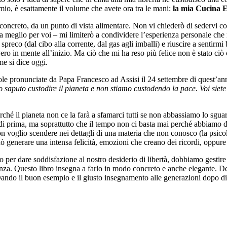
rmio, è esattamente il volume che avete ora tra le mani:
la mia Cucina 
oncreto, da un punto di vista alimentare. Non vi chiederò di sedervi con
sia meglio per voi – mi limiterò a condividere l’esperienza personale che n
preco (dal cibo alla corrente, dal gas agli imballi) e riuscire a sentirmi
ero in mente all’inizio. Ma ciò che mi ha reso più felice non è stato ciò
me si dice oggi.
arole pronunciate da Papa Francesco ad Assisi il 24 settembre di quest’an
 saputo custodire il pianeta e non stiamo custodendo la pace. Voi siete
ché il pianeta non ce la farà a sfamarci tutti se non abbassiamo lo sguar
plo di prima, ma soprattutto che il tempo non ci basta mai perché abbiamo
ra non voglio scendere nei dettagli di una materia che non conosco (la psic
ò generare una intensa felicità, emozioni che creano dei ricordi, oppure
enaro per dare soddisfazione al nostro desiderio di libertà, dobbiamo ge
renza. Questo libro insegna a farlo in modo concreto e anche elegante. 
. Dando il buon esempio e il giusto insegnamento alle generazioni dopo di