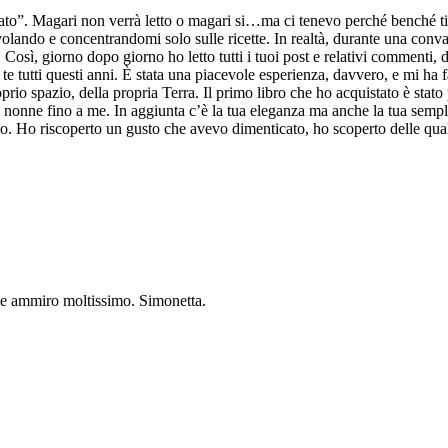
ato”. Magari non verrà letto o magari si…ma ci tenevo perché benché ti 
lando e concentrandomi solo sulle ricette. In realtà, durante una conval
Così, giorno dopo giorno ho letto tutti i tuoi post e relativi commenti,
te tutti questi anni. È stata una piacevole esperienza, davvero, e mi ha f
prio spazio, della propria Terra. Il primo libro che ho acquistato è st
le nonne fino a me. In aggiunta c’è la tua eleganza ma anche la tua semp
vo. Ho riscoperto un gusto che avevo dimenticato, ho scoperto delle qual
he ammiro moltissimo. Simonetta.