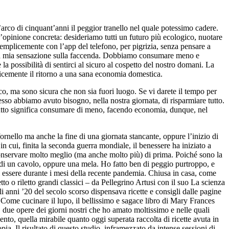
ll’arco di cinquant’anni il peggior tranello nel quale potessimo cadere.
un’opinione concreta: desideriamo tutti un futuro più ecologico, nuotare
emplicemente con l’app del telefono, per pigrizia, senza pensare a
a è la mia sensazione sulla faccenda. Dobbiamo consumare meno e
a possibilità di sentirci al sicuro al cospetto del nostro domani. La
licemente il ritorno a una sana economia domestica.
, ma sono sicura che non sia fuori luogo. Se vi darete il tempo per
sso abbiamo avuto bisogno, nella nostra giornata, di risparmiare tutto.
 tutto significa consumare di meno, facendo economia, dunque, nel
ornello ma anche la fine di una giornata stancante, oppure l’inizio di
n cui, finita la seconda guerra mondiale, il benessere ha iniziato a
e conservare molto meglio (ma anche molto più) di prima. Poiché sono la
a di un cavolo, oppure una mela. Ho fatto ben di peggio purtroppo, e
 essere durante i mesi della recente pandemia. Chiusa in casa, come
tto o riletto grandi classici – da Pellegrino Artusi con il suo La scienza
gli anni ’20 del secolo scorso dispensava ricette e consigli dalle pagine
 Come cucinare il lupo, il bellissimo e sagace libro di Mary Frances
 due opere dei giorni nostri che ho amato moltissimo e nelle quali
to, quella mirabile quanto oggi superata raccolta di ricette avuta in
a. Il risultato di questo studio, inframezzato da intense sessioni di