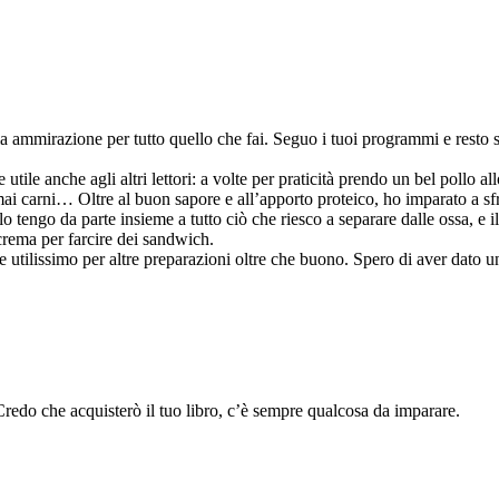
a ammirazione per tutto quello che fai. Seguo i tuoi programmi e resto s
le anche agli altri lettori: a volte per praticità prendo un bel pollo allo
i carni… Oltre al buon sapore e all’apporto proteico, ho imparato a sfru
lo tengo da parte insieme a tutto ciò che riesco a separare dalle ossa, e i
crema per farcire dei sandwich.
 utilissimo per altre preparazioni oltre che buono. Spero di aver dato una
Credo che acquisterò il tuo libro, c’è sempre qualcosa da imparare.