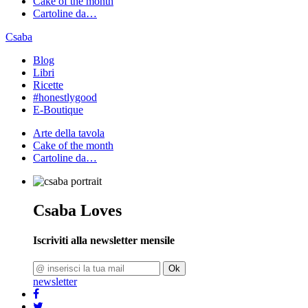
Cake of the month
Cartoline da…
Csaba
Blog
Libri
Ricette
#honestlygood
E-Boutique
Arte della tavola
Cake of the month
Cartoline da…
Csaba Loves
Iscriviti alla newsletter mensile
Ok
newsletter