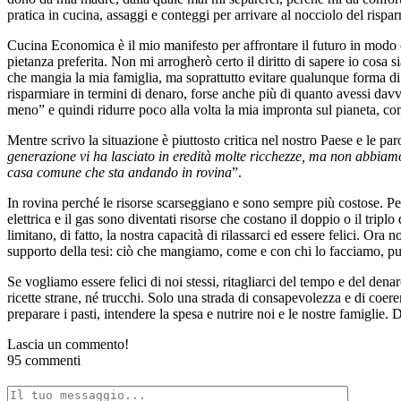
pratica in cucina, assaggi e conteggi per arrivare al nocciolo del rispa
Cucina Economica è il mio manifesto per affrontare il futuro in modo c
pietanza preferita. Non mi arrogherò certo il diritto di sapere io cosa 
che mangia la mia famiglia, ma soprattutto evitare qualunque forma di s
risparmiare in termini di denaro, forse anche più di quanto avessi davv
meno” e quindi ridurre poco alla volta la mia impronta sul pianeta, co
Mentre scrivo la situazione è piuttosto critica nel nostro Paese e le p
generazione vi ha lasciato in eredità molte ricchezze, ma non abbiamo
casa comune che sta andando in rovina
”.
In rovina perché le risorse scarseggiano e sono sempre più costose. Per
elettrica e il gas sono diventati risorse che costano il doppio o il tri
limitano, di fatto, la nostra capacità di rilassarci ed essere felici. O
supporto della tesi: ciò che mangiamo, come e con chi lo facciamo, pu
Se vogliamo essere felici di noi stessi, ritagliarci del tempo e del d
ricette strane, né trucchi. Solo una strada di consapevolezza e di coe
preparare i pasti, intendere la spesa e nutrire noi e le nostre famiglie
Lascia un commento!
95 commenti