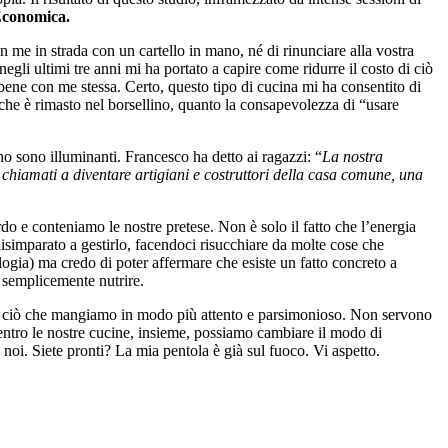
Economica.
 me in strada con un cartello in mano, né di rinunciare alla vostra
egli ultimi tre anni mi ha portato a capire come ridurre il costo di ciò
 bene con me stessa. Certo, questo tipo di cucina mi ha consentito di
 che è rimasto nel borsellino, quanto la consapevolezza di “usare
no sono illuminanti. Francesco ha detto ai ragazzi: “
La nostra
 chiamati a diventare artigiani e costruttori della casa comune, una
do e conteniamo le nostre pretese. Non è solo il fatto che l’energia
 disimparato a gestirlo, facendoci risucchiare da molte cose che
ologia) ma credo di poter affermare che esiste un fatto concreto a
 semplicemente nutrire.
stire ciò che mangiamo in modo più attento e parsimonioso. Non servono
Dentro le nostre cucine, insieme, possiamo cambiare il modo di
 noi. Siete pronti? La mia pentola è già sul fuoco. Vi aspetto.