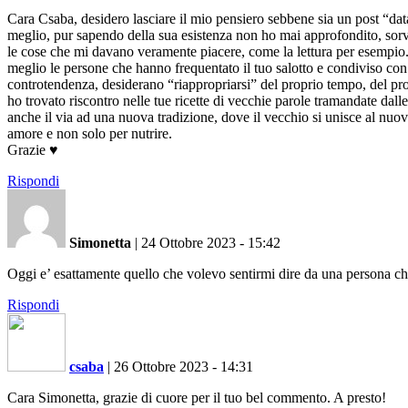
Cara Csaba, desidero lasciare il mio pensiero sebbene sia un post “dat
meglio, pur sapendo della sua esistenza non ho mai approfondito, sorvo
le cose che mi davano veramente piacere, come la lettura per esempio. 
meglio le persone che hanno frequentato il tuo salotto e condiviso con 
controtendenza, desiderano “riappropriarsi” del proprio tempo, del pro
ho trovato riscontro nelle tue ricette di vecchie parole tramandate dal
anche il via ad una nuova tradizione, dove il vecchio si unisce al nuo
amore e non solo per nutrire.
Grazie ♥️
Rispondi
Simonetta
|
24 Ottobre 2023 - 15:42
Oggi e’ esattamente quello che volevo sentirmi dire da una persona c
Rispondi
csaba
|
26 Ottobre 2023 - 14:31
Cara Simonetta, grazie di cuore per il tuo bel commento. A presto!