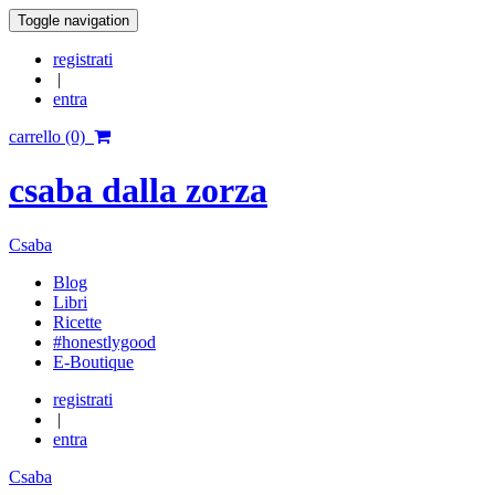
Toggle navigation
registrati
|
entra
carrello (0)
csaba dalla zorza
Csaba
Blog
Libri
Ricette
#honestlygood
E-Boutique
registrati
|
entra
Csaba