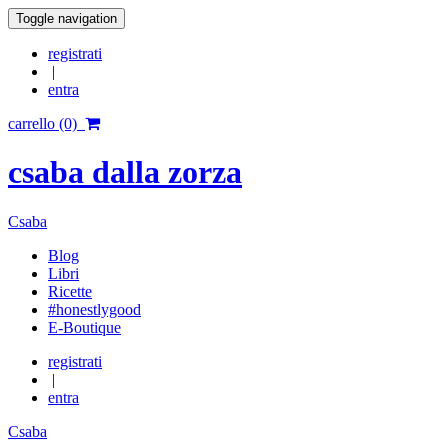
Toggle navigation
registrati
|
entra
carrello (0)
csaba dalla zorza
Csaba
Blog
Libri
Ricette
#honestlygood
E-Boutique
registrati
|
entra
Csaba