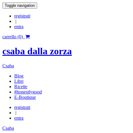
Toggle navigation
registrati
|
entra
carrello (0)
csaba dalla zorza
Csaba
Blog
Libri
Ricette
#honestlygood
E-Boutique
registrati
|
entra
Csaba