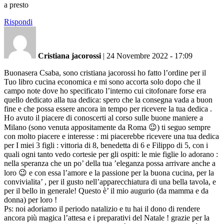
a presto
Rispondi
Cristiana jacorossi
|
24 Novembre 2022 - 17:09
Buonasera Csaba, sono cristiana jacorossi ho fatto l’ordine per il
Tuo libro cucina economica e mi sono accorta solo dopo che il
campo note dove ho specificato l’interno cui citofonare forse era
quello dedicato alla tua dedica: spero che la consegna vada a buon
fine e che possa essere ancora in tempo per ricevere la tua dedica .
Ho avuto il piacere di conoscerti al corso sulle buone maniere a
Milano (sono venuta appositamente da Roma 😉) ti seguo sempre
con molto piacere e interesse : mi piacerebbe ricevere una tua dedica
per I miei 3 figli : vittoria di 8, benedetta di 6 e Filippo di 5, con i
quali ogni tanto vedo cortesie per gli ospiti: le mie figlie lo adorano :
nella speranza che un po’ della tua ’eleganza possa arrivare anche a
loro 😉 e con essa l’amore e la passione per la buona cucina, per la
convivialita’ , per il gusto nell’apparecchiatura di una bella tavola, e
per il bello in generale! Questo è’ il mio augurio (da mamma e da
donna) per loro !
Ps: noi adoriamo il periodo natalizio e tu hai il dono di rendere
ancora più magica l’attesa e i preparativi del Natale ! grazie per la