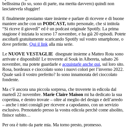
bellissima (lo so, sono di parte, ma merita davvero) quindi non
lasciatevela sfuggire!
E finalmente possiamo stare insieme e parlare di ricevere e di buone
maniere anche con un
PODCAST,
tutto personale, che si intitola
“Si riceve il giovedì” ed è un podcast originale Spotify. La prima
stagione è iniziata lo scorso 17 novembre, e ha già 20 episodi. Potete
ascoltarli gratuitamente scaricando Spotify sul vostro smartphone, o
dove preferite.
Qui il link
alla mia serie.
Le
NUOVE VESTAGLIE
disegnate insieme a Matteo Rota sono
arrivate e disponibili! Le troverete al Souk in Albereta, sabato 26
novembre, ma potete guardarle e
acquistarle anche qui
, sul loro sito.
Rosa, bordeaux e cioccolato sono i nuovi colori per l’inverno 2022.
Quale sarà il vostro preferito? Io sono innamorata del cioccolato
fondente.
Ma c’è ancora una piccola sorpresa, che troverete in edicola dal
martedì 22 novembre.
Marie Claire Maison
mi ha dedicato la sua
copertina, e dentro trovate – oltre al meglio del design e dell’arredo
– anche i miei consigli per ricevere a capodanno, con un servizio
esclusivo. Prenotatelo presso la vostra edicola perchè come alsolito,
finisce subito…
Per ora è tutto da parte mia. Ma torno presto, promesso.