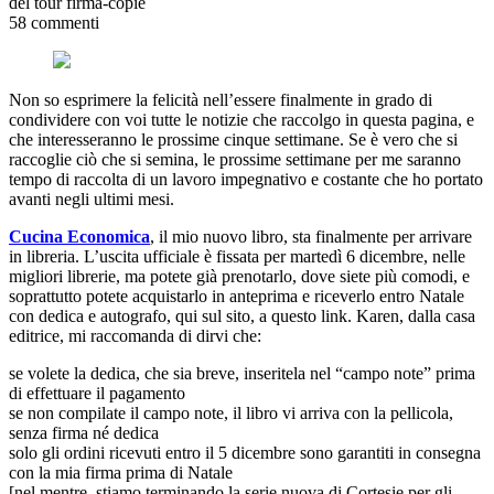
del tour firma-copie
58 commenti
Non so esprimere la felicità nell’essere finalmente in grado di
condividere con voi tutte le notizie che raccolgo in questa pagina, e
che interesseranno le prossime cinque settimane. Se è vero che si
raccoglie ciò che si semina, le prossime settimane per me saranno
tempo di raccolta di un lavoro impegnativo e costante che ho portato
avanti negli ultimi mesi.
Cucina Economica
, il mio nuovo libro, sta finalmente per arrivare
in libreria. L’uscita ufficiale è fissata per martedì 6 dicembre, nelle
migliori librerie, ma potete già prenotarlo, dove siete più comodi, e
soprattutto potete acquistarlo in anteprima e riceverlo entro Natale
con dedica e autografo, qui sul sito, a questo link. Karen, dalla casa
editrice, mi raccomanda di dirvi che:
se volete la dedica, che sia breve, inseritela nel “campo note” prima
di effettuare il pagamento
se non compilate il campo note, il libro vi arriva con la pellicola,
senza firma né dedica
solo gli ordini ricevuti entro il 5 dicembre sono garantiti in consegna
con la mia firma prima di Natale
[nel mentre, stiamo terminando la serie nuova di Cortesie per gli