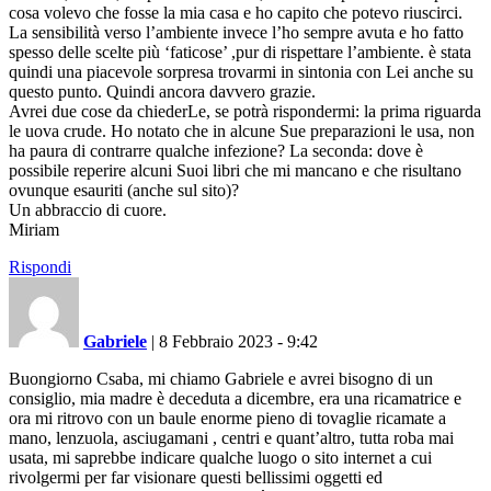
cosa volevo che fosse la mia casa e ho capito che potevo riuscirci.
La sensibilità verso l’ambiente invece l’ho sempre avuta e ho fatto
spesso delle scelte più ‘faticose’ ,pur di rispettare l’ambiente. è stata
quindi una piacevole sorpresa trovarmi in sintonia con Lei anche su
questo punto. Quindi ancora davvero grazie.
Avrei due cose da chiederLe, se potrà rispondermi: la prima riguarda
le uova crude. Ho notato che in alcune Sue preparazioni le usa, non
ha paura di contrarre qualche infezione? La seconda: dove è
possibile reperire alcuni Suoi libri che mi mancano e che risultano
ovunque esauriti (anche sul sito)?
Un abbraccio di cuore.
Miriam
Rispondi
Gabriele
|
8 Febbraio 2023 - 9:42
Buongiorno Csaba, mi chiamo Gabriele e avrei bisogno di un
consiglio, mia madre è deceduta a dicembre, era una ricamatrice e
ora mi ritrovo con un baule enorme pieno di tovaglie ricamate a
mano, lenzuola, asciugamani , centri e quant’altro, tutta roba mai
usata, mi saprebbe indicare qualche luogo o sito internet a cui
rivolgermi per far visionare questi bellissimi oggetti ed