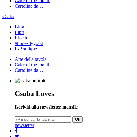
Cake of the month
Cartoline da…
Csaba
Blog
Libri
Ricette
#honestlygood
E-Boutique
Arte della tavola
Cake of the month
Cartoline da…
Csaba Loves
Iscriviti alla newsletter mensile
Ok
newsletter