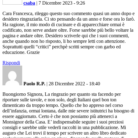
csaba
|
7 Dicembre 2023 - 9:26
Cara Francesca, rileggo questo suo commento quasi un anno dopo e
desidero ringraziarla. Ci sto pensando da un anno e forse ora lo farò.
Ha ragione, il mio modo di cucinare e di apparecchiare ormai è
codificato, non serve andare oltre. Forse sarebbe più bello voltare la
pagina e andare oltre. Desidero scriverle qui che i suoi commenti,
anche quando non ho risposto, li ho sempre letti con attenzione.
Soprattutti quelli “critici” perchpè scritti sempre con garbo ed
educazione. Grazie
Rispondi
Paolo R.P.
|
28 Dicembre 2022 - 18:40
Buongiorno Signora, La ringrazio per quanto sta facendo per
riportare sulle tavole, e non solo, degli Italiani quel bon ton
dimenticato da troppo tempo. Quello che ho appreso nel corso
dell’infanzia, ormai lontana, dalle mie severe istitutrici ha bisogno di
essere aggiornato. Certo è che non possiamo più attenerci a
Monsignor della Casa. E’ indispensabile seguire i suoi preziosi
consigli e sarebbe utile vederli raccolti in una pubblicazione. Mi
auguro che Lei trovi il tempo per scrivere un altro libro dedicato