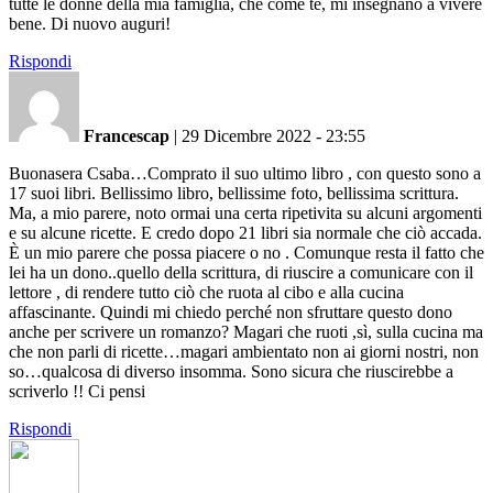
tutte le donne della mia famiglia, che come te, mi insegnano a vivere
bene. Di nuovo auguri!
Rispondi
Francescap
|
29 Dicembre 2022 - 23:55
Buonasera Csaba…Comprato il suo ultimo libro , con questo sono a
17 suoi libri. Bellissimo libro, bellissime foto, bellissima scrittura.
Ma, a mio parere, noto ormai una certa ripetivita su alcuni argomenti
e su alcune ricette. E credo dopo 21 libri sia normale che ciò accada.
È un mio parere che possa piacere o no . Comunque resta il fatto che
lei ha un dono..quello della scrittura, di riuscire a comunicare con il
lettore , di rendere tutto ciò che ruota al cibo e alla cucina
affascinante. Quindi mi chiedo perché non sfruttare questo dono
anche per scrivere un romanzo? Magari che ruoti ,sì, sulla cucina ma
che non parli di ricette…magari ambientato non ai giorni nostri, non
so…qualcosa di diverso insomma. Sono sicura che riuscirebbe a
scriverlo !! Ci pensi
Rispondi