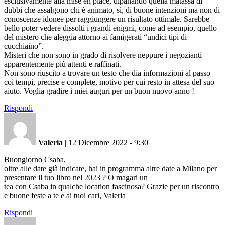
esclusivamente alla mise en place, dipanando quella matassa di
dubbi che assalgono chi è animato, sì, di buone intenzioni ma non di
conoscenze idonee per raggiungere un risultato ottimale. Sarebbe
bello poter vedere dissolti i grandi enigmi, come ad esempio, quello
del mistero che aleggia attorno ai famigerati “undici tipi di
cucchiaino”.
Misteri che non sono in grado di risolvere neppure i negozianti
apparentemente più attenti e raffinati.
Non sono riuscito a trovare un testo che dia informazioni al passo
coi tempi, precise e complete, motivo per cui resto in attesa del suo
aiuto. Voglia gradire i miei auguri per un buon nuovo anno !
Rispondi
Valeria
|
12 Dicembre 2022 - 9:30
Buongiorno Csaba,
oltre alle date già indicate, hai in programma altre date a Milano per
presentare il tuo libro nel 2023 ? O magari un
tea con Csaba in qualche location fascinosa? Grazie per un riscontro
e buone feste a te e ai tuoi cari, Valeria
Rispondi