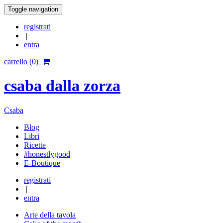
Toggle navigation
registrati
|
entra
carrello (0)
csaba dalla zorza
Csaba
Blog
Libri
Ricette
#honestlygood
E-Boutique
registrati
|
entra
Arte della tavola