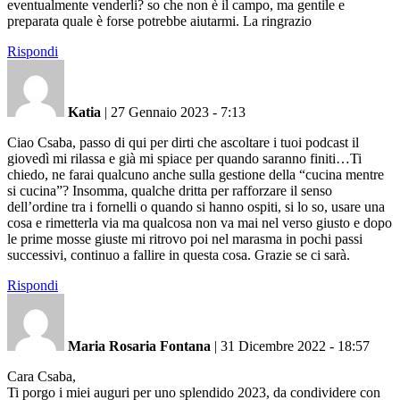
eventualmente venderli? so che non è il campo, ma gentile e
preparata quale è forse potrebbe aiutarmi. La ringrazio
Rispondi
Katia
|
27 Gennaio 2023 - 7:13
Ciao Csaba, passo di qui per dirti che ascoltare i tuoi podcast il
giovedì mi rilassa e già mi spiace per quando saranno finiti…Ti
chiedo, ne farai qualcuno anche sulla gestione della “cucina mentre
si cucina”? Insomma, qualche dritta per rafforzare il senso
dell’ordine tra i fornelli o quando si hanno ospiti, si lo so, usare una
cosa e rimetterla via ma qualcosa non va mai nel verso giusto e dopo
le prime mosse giuste mi ritrovo poi nel marasma in pochi passi
successivi, continuo a fallire in questa cosa. Grazie se ci sarà.
Rispondi
Maria Rosaria Fontana
|
31 Dicembre 2022 - 18:57
Cara Csaba,
Ti porgo i miei auguri per uno splendido 2023, da condividere con