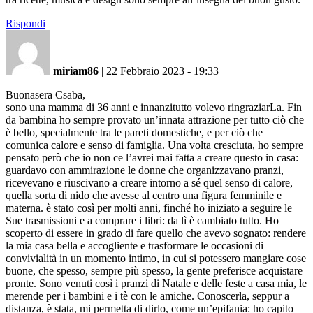
Rispondi
miriam86
|
22 Febbraio 2023 - 19:33
Buonasera Csaba,
sono una mamma di 36 anni e innanzitutto volevo ringraziarLa. Fin
da bambina ho sempre provato un’innata attrazione per tutto ciò che
è bello, specialmente tra le pareti domestiche, e per ciò che
comunica calore e senso di famiglia. Una volta cresciuta, ho sempre
pensato però che io non ce l’avrei mai fatta a creare questo in casa:
guardavo con ammirazione le donne che organizzavano pranzi,
ricevevano e riuscivano a creare intorno a sé quel senso di calore,
quella sorta di nido che avesse al centro una figura femminile e
materna. è stato così per molti anni, finché ho iniziato a seguire le
Sue trasmissioni e a comprare i libri: da lì è cambiato tutto. Ho
scoperto di essere in grado di fare quello che avevo sognato: rendere
la mia casa bella e accogliente e trasformare le occasioni di
convivialità in un momento intimo, in cui si potessero mangiare cose
buone, che spesso, sempre più spesso, la gente preferisce acquistare
pronte. Sono venuti così i pranzi di Natale e delle feste a casa mia, le
merende per i bambini e i tè con le amiche. Conoscerla, seppur a
distanza, è stata, mi permetta di dirlo, come un’epifania: ho capito