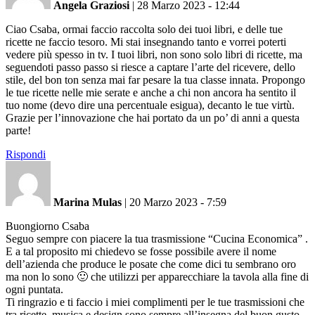
Angela Graziosi
|
28 Marzo 2023 - 12:44
Ciao Csaba, ormai faccio raccolta solo dei tuoi libri, e delle tue
ricette ne faccio tesoro. Mi stai insegnando tanto e vorrei poterti
vedere più spesso in tv. I tuoi libri, non sono solo libri di ricette, ma
seguendoti passo passo si riesce a captare l’arte del ricevere, dello
stile, del bon ton senza mai far pesare la tua classe innata. Propongo
le tue ricette nelle mie serate e anche a chi non ancora ha sentito il
tuo nome (devo dire una percentuale esigua), decanto le tue virtù.
Grazie per l’innovazione che hai portato da un po’ di anni a questa
parte!
Rispondi
Marina Mulas
|
20 Marzo 2023 - 7:59
Buongiorno Csaba
Seguo sempre con piacere la tua trasmissione “Cucina Economica” .
E a tal proposito mi chiedevo se fosse possibile avere il nome
dell’azienda che produce le posate che come dici tu sembrano oro
ma non lo sono 🙂 che utilizzi per apparecchiare la tavola alla fine di
ogni puntata.
Ti ringrazio e ti faccio i miei complimenti per le tue trasmissioni che
tra ricette, musica e design sono sempre all’insegna del buon gusto.