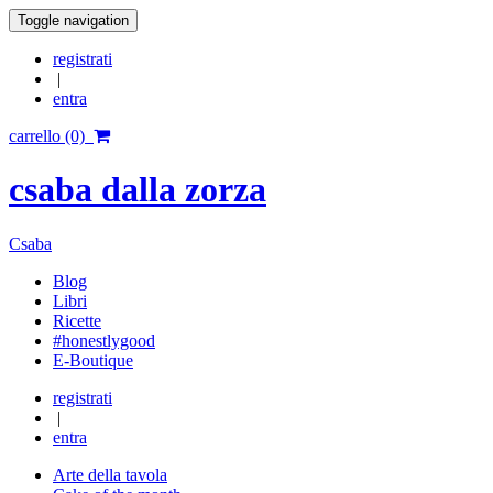
Toggle navigation
registrati
|
entra
carrello (0)
csaba dalla zorza
Csaba
Blog
Libri
Ricette
#honestlygood
E-Boutique
registrati
|
entra
Arte della tavola