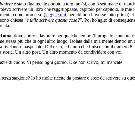
aniere
è stato finalmente portato a termine (sì, con 3 settimane di ritardo
volevo scrivere un libro che raggruppasse, capitolo per capitolo, le mie i
iamenti, come promesso (
leggete qui
, per chi non l’avesse fatto prima) c
sono chiesta “
è utile scrivere questa cosa?
”. Poi ho agito di conseguenz
rnata.
Roma
, dove andrò a lavorare per qualche tempo (il progetto è ancora r
 stessa più che in ogni altro luogo. Isolata dalla mia mente dentro un co
ta rivelando inaspettato. Del resto, è l’anno che finisce con il numero 8.
a storia. Un altro post. Un altro momento da condividere con voi.
azie di cuore. Vi penso ogni giorno. E se non scrivo, mi mancate.
 terza stagione? Io ho molte ricette da postare e cose da scrivere su qu