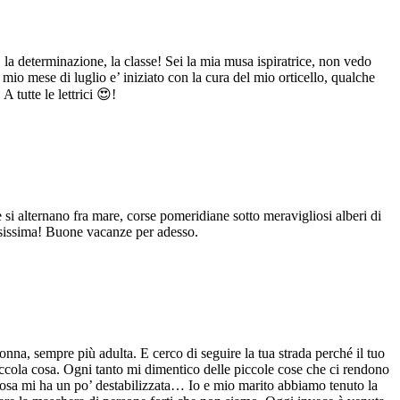
 la determinazione, la classe! Sei la mia musa ispiratrice, non vedo
mio mese di luglio e’ iniziato con la cura del mio orticello, qualche
 tutte le lettrici 😍!
 si alternano fra mare, corse pomeridiane sotto meravigliosi alberi di
iosissima! Buone vacanze per adesso.
na, sempre più adulta. E cerco di seguire la tua strada perché il tuo
piccola cosa. Ogni tanto mi dimentico delle piccole cose che ci rendono
la cosa mi ha un po’ destabilizzata… Io e mio marito abbiamo tenuto la