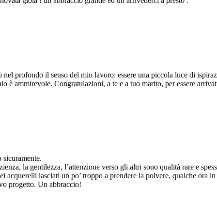
ovata gioia ! un abbraccio grande ed un arrivederci a presto .
no nel profondo il senso del mio lavoro: essere una piccola luce di ispir
io è ammirevole. Congratulazioni, a te e a tuo marito, per essere arrivat
rò sicuramente.
ienza, la gentilezza, l’attenzione verso gli altri sono qualità rare e s
miei acquerelli lasciati un po’ troppo a prendere la polvere, qualche ora 
ovo progetto. Un abbraccio!