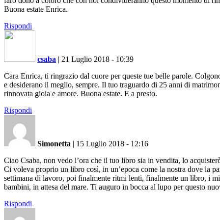
farò dono a coloro che con noi condivideranno questo momento di rinn
Buona estate Enrica.
Rispondi
csaba
|
21 Luglio 2018 - 10:39
Cara Enrica, ti ringrazio dal cuore per queste tue belle parole. Colgo
e desiderano il meglio, sempre. Il tuo traguardo di 25 anni di matrimon
rinnovata gioia e amore. Buona estate. E a presto.
Rispondi
Simonetta
|
15 Luglio 2018 - 12:16
Ciao Csaba, non vedo l’ora che il tuo libro sia in vendita, lo acquiste
Ci voleva proprio un libro così, in un’epoca come la nostra dove la paz
settimana di lavoro, poi finalmente ritmi lenti, finalmente un libro, i 
bambini, in attesa del mare. Ti auguro in bocca al lupo per questo nu
Rispondi