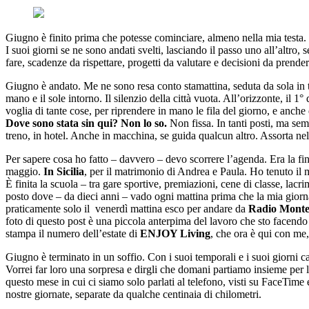
Giugno è finito prima che potesse cominciare, almeno nella mia testa.
I suoi giorni se ne sono andati svelti, lasciando il passo uno all’altr
fare, scadenze da rispettare, progetti da valutare e decisioni da prende
Giugno è andato. Me ne sono resa conto stamattina, seduta da sola in ter
mano e il sole intorno. Il silenzio della città vuota. All’orizzonte, il 1° 
voglia di tante cose, per riprendere in mano le fila del giorno, e anche 
Dove sono stata sin qui? Non lo so.
Non fissa. In tanti posti, ma sem
treno, in hotel. Anche in macchina, se guida qualcun altro. Assorta n
Per sapere cosa ho fatto – davvero – devo scorrere l’agenda. Era la fin
maggio.
In Sicilia
, per il matrimonio di Andrea e Paula. Ho tenuto il
È finita la scuola – tra gare sportive, premiazioni, cene di classe, l
posto dove – da dieci anni – vado ogni mattina prima che la mia giornat
praticamente solo il venerdì mattina esco per andare da
Radio Monte
foto di questo post è una piccola anterpima del lavoro che sto facendo
stampa il numero dell’estate di
ENJOY Living
, che ora è qui con me,
Giugno è terminato in un soffio. Con i suoi temporali e i suoi giorni ca
Vorrei far loro una sorpresa e dirgli che domani partiamo insieme per 
questo mese in cui ci siamo solo parlati al telefono, visti su FaceTime 
nostre giornate, separate da qualche centinaia di chilometri.