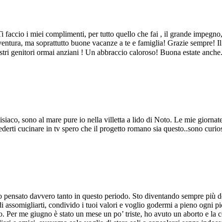
faccio i miei complimenti, per tutto quello che fai , il grande impegno,
ventura, ma soprattutto buone vacanze a te e famiglia! Grazie sempre! Il 
stri genitori ormai anziani ! Un abbraccio caloroso! Buona estate anche. A
aco, sono al mare pure io nella villetta a lido di Noto. Le mie giornate
vederti cucinare in tv spero che il progetto romano sia questo..sono cur
 pensato davvero tanto in questo periodo. Sto diventando sempre più don
di assomigliarti, condivido i tuoi valori e voglio godermi a pieno ogni 
ibrio. Per me giugno è stato un mese un po’ triste, ho avuto un aborto e 