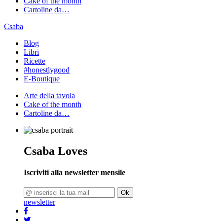
Cake of the month
Cartoline da…
Csaba
Blog
Libri
Ricette
#honestlygood
E-Boutique
Arte della tavola
Cake of the month
Cartoline da…
Csaba Loves
Iscriviti alla newsletter mensile
Ok
newsletter