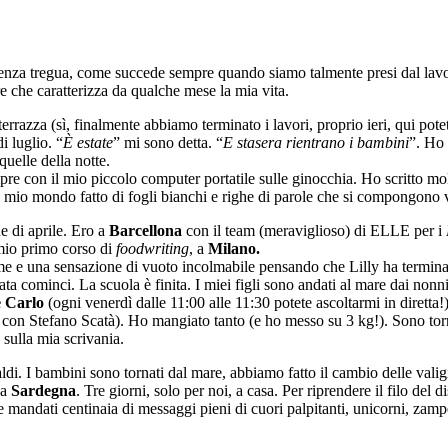
o, senza tregua, come succede sempre quando siamo talmente presi dal lavo
re che caratterizza da qualche mese la mia vita.
razza (sì, finalmente abbiamo terminato i lavori, proprio ieri, qui potet
di luglio. “
È estate
” mi sono detta. “
E stasera rientrano i bambini
”. Ho 
quelle della notte.
pre con il mio piccolo computer portatile sulle ginocchia. Ho scritto mol
el mio mondo fatto di fogli bianchi e righe di parole che si compongono
e di aprile. Ero a
Barcellona
con il team (meraviglioso) di ELLE per i
 mio primo corso di
foodwriting
, a
Milano.
acrime e una sensazione di vuoto incolmabile pensando che Lilly ha termin
a cominci. La scuola è finita. I miei figli sono andati al mare dai nonn
 Carlo
(ogni venerdì dalle 11:00 alle 11:30 potete ascoltarmi in diretta
 con Stefano Scatà). Ho mangiato tanto (e ho messo su 3 kg!). Sono torn
 sulla mia scrivania.
ldi. I bambini sono tornati dal mare, abbiamo fatto il cambio delle valig
la
Sardegna
. Tre giorni, solo per noi, a casa. Per riprendere il filo de
e mandati centinaia di messaggi pieni di cuori palpitanti, unicorni, zamp