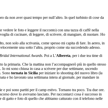
ro da non aver quasi tempo per null’altro. In quel turbinio di cose da
e vedere le foto e leggere il racconto) con una tazza di caffè nella
voglia di cucinare, di leggere, di scrivere, di mangiare, di nuotare. Ho
to, non solo alla scrivania, come spesso mi capita di fare. In aereo, in
 velocemente una sotto l’altra, proprio come sta succedendo adesso.
Bridal International Awards
. Poi a L’
Albereta
, per i due tea time di
ato la primaria. Che la mattina non l’accompagnerò più in quello stesso
i. Io mi sono chiusa in casa a scrivere per due settimane, uscendo
!). Sono
tornata in Sicilia
per iniziare lo shooting del nuovo libro (la
ata e ho lavorato una settimana intera al giornale, per mandare in
ie e poi sono partiti per il camp estivo. Tornano tra poco. Tra due ore.
l discorso dove lo avevamo lasciato. Per raccontarci cosa è successo in
e di gatto e foto di quello che abbiamo catturato con il telefono nelle