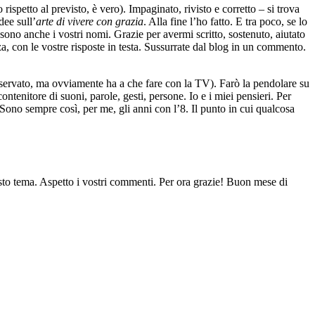
 rispetto al previsto, è vero). Impaginato, rivisto e corretto – si trova
dee sull’
arte
di vivere con grazia
. Alla fine l’ho fatto. E tra poco, se lo
i sono anche i vostri nomi. Grazie per avermi scritto, sostenuto, aiutato
a, con le vostre risposte in testa. Sussurrate dal blog in un commento.
iservato, ma ovviamente ha a che fare con la TV). Farò la pendolare su
ntenitore di suoni, parole, gesti, persone. Io e i miei pensieri. Per
 Sono sempre così, per me, gli anni con l’8. Il punto in cui qualcosa
esto tema. Aspetto i vostri commenti. Per ora grazie! Buon mese di