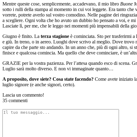
Mentre queste cose, semplicemente, accadevano, il mio libro
Buone M
sotto i rulli della stampa al momento in cui voi leggete. Era tanto che 
vorrete, potrete averlo sul vostro comodino. Nelle pagine dei ringraz
a scegliere. Ogni volta che ho avuto un dubbio ho pensato a voi, e mi 
Lasciate lì, per me, che le leggo nei momenti più impensabili della gio
Giugno è finito. La
terza stagione
è cominciata. Sto per trasferirmi a
e giù. In treno, o in aereo. Luoghi dove scrivo al meglio. Dove trovo me
capire da che parte sto andando. In un anno che, più di ogni altro, si s
finisce e qualcosa comincia. Ma quello che deve cominciare, è un’altr
GRAZIE per la vostra pazienza. Per l’attesa quando esco di scena. Gr
Luglio sarà molto diverso. E non vi immaginate quanto…
A proposito, dove siete? Cosa state facendo?
Come avete iniziato la
luglio signore (e anche signori, certo).
Lascia un commento!
35 commenti