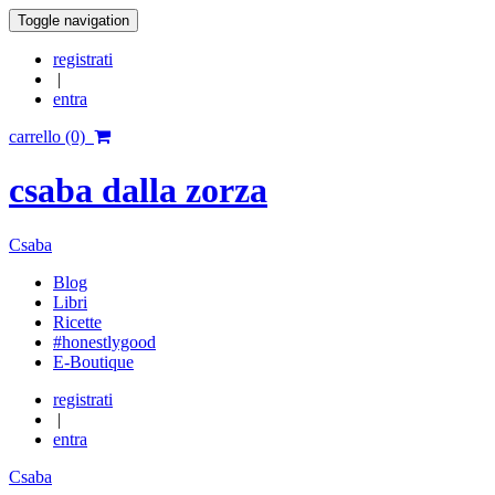
Toggle navigation
registrati
|
entra
carrello (0)
csaba dalla zorza
Csaba
Blog
Libri
Ricette
#honestlygood
E-Boutique
registrati
|
entra
Csaba