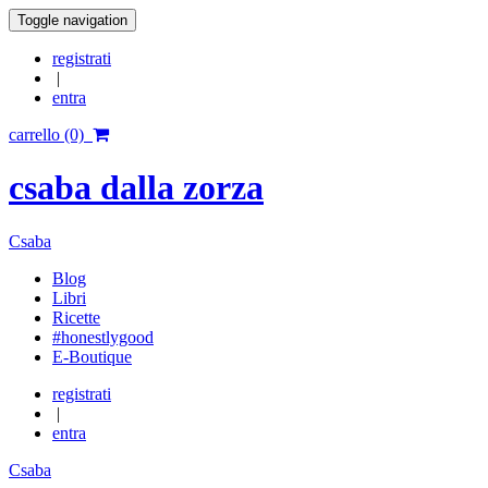
Toggle navigation
registrati
|
entra
carrello (0)
csaba dalla zorza
Csaba
Blog
Libri
Ricette
#honestlygood
E-Boutique
registrati
|
entra
Csaba