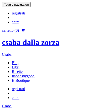
Toggle navigation
registrati
|
entra
carrello (0)
csaba dalla zorza
Csaba
Blog
Libri
Ricette
#honestlygood
E-Boutique
registrati
|
entra
Csaba