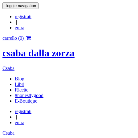
Toggle navigation
registrati
|
entra
carrello (0)
csaba dalla zorza
Csaba
Blog
Libri
Ricette
#honestlygood
E-Boutique
registrati
|
entra
Csaba