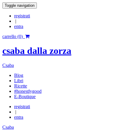
Toggle navigation
registrati
|
entra
carrello (0)
csaba dalla zorza
Csaba
Blog
Libri
Ricette
#honestlygood
E-Boutique
registrati
|
entra
Csaba