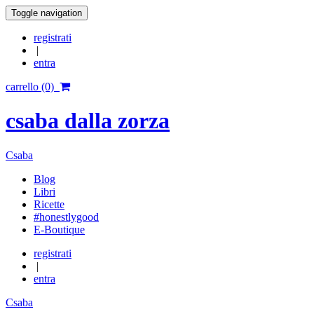
Toggle navigation
registrati
|
entra
carrello (0)
csaba dalla zorza
Csaba
Blog
Libri
Ricette
#honestlygood
E-Boutique
registrati
|
entra
Csaba