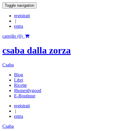
Toggle navigation
registrati
|
entra
carrello (0)
csaba dalla zorza
Csaba
Blog
Libri
Ricette
#honestlygood
E-Boutique
registrati
|
entra
Csaba