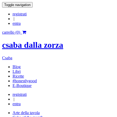
Toggle navigation
registrati
|
entra
carrello (0)
csaba dalla zorza
Csaba
Blog
Libri
Ricette
#honestlygood
E-Boutique
registrati
|
entra
Arte della tavola