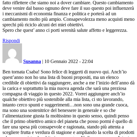
fatto riflettere che siamo noi a dover cambiare. Questo cambiamento
deve venire dal basso ognuno deve fare il suo questo poi influenzerà
i meccanismi di economia finanza e politica e porterà ad un
cambiamento molto più ampio. Consapevolezza meno acquisti meno
sprechi più riciclo alcuni dei miei obiettivi.
Spero che quest’ anno ci porti serenità salute affetto e leggerezza.
Rispondi
Susanna
|
10 Gennaio 2022 - 22:04
Ben tornata Csaba! Sono felice di leggerti di nuovo qui. Anch’io
quest’anno non ho una lista di buoni propositi, ma un elenco
credibile di obiettivi da raggiungere, anche a me l’inizio dell’anno dà
la carica e soprattutto la mia nuova agenda che sarà una preziosa
compagna di viaggio in questo 2022. Vorrei aggiungere anch’io
qualche obiettivo più sostenibile alla mia lista, ci sto lavorando,
intanto cerco spunti e suggerimenti…non sono una grande cuoca,
ma sono una sostenitrice del benessere in generale e so che
l’alimentazione giusta fa moltissimo in questo senso, quindi penso
che il primo obiettivo amico del pianeta che posso pormi è quello di
fare una spesa più consapevole e ragionata, stando più attenta a
scegliere frutta e verdura di stagione e ampliando la scelta di prodotti