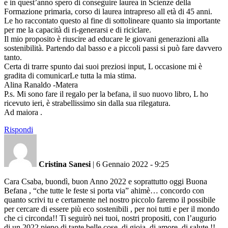
e in quest’anno spero di conseguire laurea in Scienze della
Formazione primaria, corso di laurea intrapreso all età di 45 anni.
Le ho raccontato questo al fine di sottolineare quanto sia importante
per me la capacità di ri-generarsi e di riciclare.
Il mio proposito è riuscire ad educare le giovani generazioni alla
sostenibilità. Partendo dal basso e a piccoli passi si può fare davvero
tanto.
Certa di trarre spunto dai suoi preziosi input, L occasione mi è
gradita di comunicarLe tutta la mia stima.
Alina Ranaldo -Matera
P.s. Mi sono fare il regalo per la befana, il suo nuovo libro, L ho
ricevuto ieri, è strabellissimo sin dalla sua rilegatura.
Ad maiora .
Rispondi
Cristina Sanesi
|
6 Gennaio 2022 - 9:25
Cara Csaba, buondì, buon Anno 2022 e soprattutto oggi Buona
Befana , “che tutte le feste si porta via” ahimè… concordo con
quanto scrivi tu e certamente nel nostro piccolo faremo il possibile
per cercare di essere più eco sostenibili , per noi tutti e per il mondo
che ci circonda!! Ti seguirò nei tuoi, nostri propositi, con l’augurio
di un 2022 pieno di tante belle cose, di gioia, di amore, di salute !!