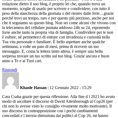
redazione dietro il suo blog, è proprio lei che, quando trova un
momento, sceglie di usarlo per scrivere e condividere, con tutto il
peso della stanchezza della giornata o del rientro dalle ferie…grazie
perché trovi un tempo, raro e per questo più prezioso, anche per noi
che ti seguiamo su questo blog. Non sei come alcuni che vivono con
la telecamera del cellulare puntata addosso 24h su 24, esponendo
forse anche tanto la propria vita di famiglia. Condividere per te non
è esibire, nè permetterci di entrare con invadenza e curiosità nella
Tua vita personale e familiare. È bello aspettare anche qualche
settimana, a volte un paio di mesi, prima di ricevere un tuo
messaggio. E, coma la lettera tanto attesa, è sempre una bella
sorpresa trovare un tuo scritto sul tuo blog. Grazie ancora e buon
anno a Te e ai Tuoi cari.
Rispondi
Khaole Hassan
|
12 Gennaio 2022 - 15:29
Cara Csaba grazie per questa riflessione. Alla fine d l 2021 ho avuto
modo di ascoltare il discorso di David Attenborough al Cop26 (per
chi non lo avesse visto lo consiglio vivamente molto motivante). Il
suo discorso in contrapposizione con i pochi cambiamenti
concordati e l inerzia dimostrata dai politici al Cop 26, mi hanno