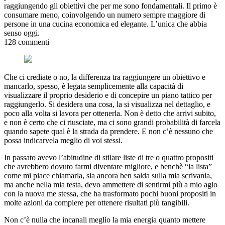
raggiungendo gli obiettivi che per me sono fondamentali. Il primo è
consumare meno, coinvolgendo un numero sempre maggiore di
persone in una cucina economica ed elegante. L’unica che abbia
senso oggi.
128 commenti
Che ci crediate o no, la differenza tra raggiungere un obiettivo e
mancarlo, spesso, è legata semplicemente alla capacità di
visualizzare il proprio desiderio e di concepire un piano tattico per
raggiungerlo. Si desidera una cosa, la si visualizza nel dettaglio, e
poco alla volta si lavora per ottenerla. Non è detto che arrivi subito,
e non è certo che ci riusciate, ma ci sono grandi probabilità di farcela
quando sapete qual è la strada da prendere. E non c’è nessuno che
possa indicarvela meglio di voi stessi.
In passato avevo l’abitudine di stilare liste di tre o quattro propositi
che avrebbero dovuto farmi diventare migliore, e benchè “la lista”
come mi piace chiamarla, sia ancora ben salda sulla mia scrivania,
ma anche nella mia testa, devo ammettere di sentirmi più a mio agio
con la nuova me stessa, che ha trasformato pochi buoni propositi in
molte azioni da compiere per ottenere risultati più tangibili.
Non c’è nulla che incanali meglio la mia energia quanto mettere