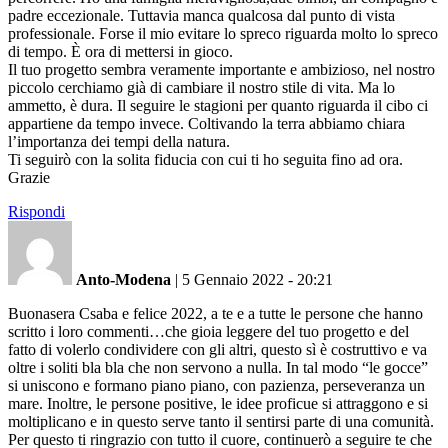
padre eccezionale. Tuttavia manca qualcosa dal punto di vista
professionale. Forse il mio evitare lo spreco riguarda molto lo spreco
di tempo. È ora di mettersi in gioco.
Il tuo progetto sembra veramente importante e ambizioso, nel nostro
piccolo cerchiamo già di cambiare il nostro stile di vita. Ma lo
ammetto, è dura. Il seguire le stagioni per quanto riguarda il cibo ci
appartiene da tempo invece. Coltivando la terra abbiamo chiara
l’importanza dei tempi della natura.
Ti seguirò con la solita fiducia con cui ti ho seguita fino ad ora.
Grazie
Rispondi
Anto-Modena
|
5 Gennaio 2022 - 20:21
Buonasera Csaba e felice 2022, a te e a tutte le persone che hanno
scritto i loro commenti…che gioia leggere del tuo progetto e del
fatto di volerlo condividere con gli altri, questo sì è costruttivo e va
oltre i soliti bla bla che non servono a nulla. In tal modo “le gocce”
si uniscono e formano piano piano, con pazienza, perseveranza un
mare. Inoltre, le persone positive, le idee proficue si attraggono e si
moltiplicano e in questo serve tanto il sentirsi parte di una comunità.
Per questo ti ringrazio con tutto il cuore, continuerò a seguire te che