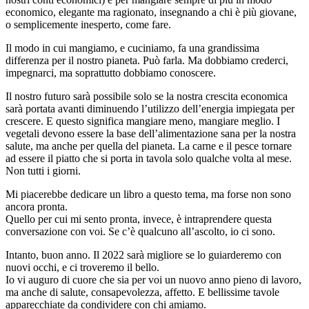
economico, elegante ma ragionato, insegnando a chi è più giovane,
o semplicemente inesperto, come fare.
Il modo in cui mangiamo, e cuciniamo, fa una grandissima
differenza per il nostro pianeta. Può farla. Ma dobbiamo crederci,
impegnarci, ma soprattutto dobbiamo conoscere.
Il nostro futuro sarà possibile solo se la nostra crescita economica
sarà portata avanti diminuendo l’utilizzo dell’energia impiegata per
crescere. E questo significa mangiare meno, mangiare meglio. I
vegetali devono essere la base dell’alimentazione sana per la nostra
salute, ma anche per quella del pianeta. La carne e il pesce tornare
ad essere il piatto che si porta in tavola solo qualche volta al mese.
Non tutti i giorni.
Mi piacerebbe dedicare un libro a questo tema, ma forse non sono
ancora pronta.
Quello per cui mi sento pronta, invece, è intraprendere questa
conversazione con voi. Se c’è qualcuno all’ascolto, io ci sono.
Intanto, buon anno. Il 2022 sarà migliore se lo guiarderemo con
nuovi occhi, e ci troveremo il bello.
Io vi auguro di cuore che sia per voi un nuovo anno pieno di lavoro,
ma anche di salute, consapevolezza, affetto. E bellissime tavole
apparecchiate da condividere con chi amiamo.