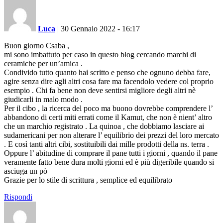
Luca
|
30 Gennaio 2022 - 16:17
Buon giorno Csaba ,
mi sono imbattuto per caso in questo blog cercando marchi di
ceramiche per un’amica .
Condivido tutto quanto hai scritto e penso che ognuno debba fare,
agire senza dire agli altri cosa fare ma facendolo vedere col proprio
esempio . Chi fa bene non deve sentirsi migliore degli altri nè
giudicarli in malo modo .
Per il cibo , la ricerca del poco ma buono dovrebbe comprendere l’
abbandono di certi miti errati come il Kamut, che non è nient’ altro
che un marchio registrato . La quinoa , che dobbiamo lasciare ai
sudamericani per non alterare l’ equilibrio dei prezzi del loro mercato
. E così tanti altri cibi, sostituibili dai mille prodotti della ns. terra .
Oppure l’ abitudine di comprare il pane tutti i giorni , quando il pane
veramente fatto bene dura molti giorni ed è più digeribile quando si
asciuga un pò
Grazie per lo stile di scrittura , semplice ed equilibrato
Rispondi