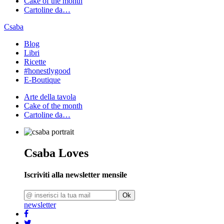
Cake of the month
Cartoline da…
Csaba
Blog
Libri
Ricette
#honestlygood
E-Boutique
Arte della tavola
Cake of the month
Cartoline da…
Csaba Loves
Iscriviti alla newsletter mensile
Ok
newsletter