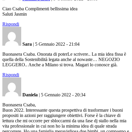
Ciao Csaba Complimenti bellissima idea
Saluti Jasmin
Rispondi
Sara
|
5 Gennaio 2022 - 21:04
Buonasera Csaba. Onorata di poterLe scrivere.. La mia idea fissa è
quella della Sostenibilità legata anche al nowaste… NEGOZIO
LEGGERO.. Anche a Milano si trova. Magari lo conosce già.
Rispondi
Daniela
|
5 Gennaio 2022 - 20:34
Buonasera Csaba,
Buon 2022. Interessante questa prospettiva di trasformare i buoni
propositi in azioni per raggiungere obiettivi. Forse è la chiave di
lettura che mi occorre per sbloccarmi da una fase dj stallo nella mia
vita professionale in cui non ho la minima idea di quale strada
percorrere. Ho una famiglia meravigliosa,due bimbi, un compagno e