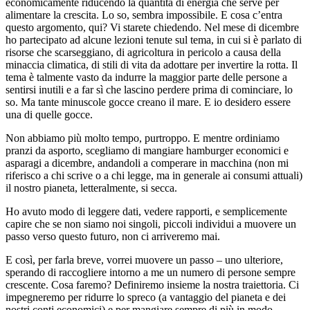
economicamente riducendo la quantità di energia che serve per
alimentare la crescita. Lo so, sembra impossibile. E cosa c’entra
questo argomento, qui? Vi starete chiedendo. Nel mese di dicembre
ho partecipato ad alcune lezioni tenute sul tema, in cui si è parlato di
risorse che scarseggiano, di agricoltura in pericolo a causa della
minaccia climatica, di stili di vita da adottare per invertire la rotta. Il
tema è talmente vasto da indurre la maggior parte delle persone a
sentirsi inutili e a far sì che lascino perdere prima di cominciare, lo
so. Ma tante minuscole gocce creano il mare. E io desidero essere
una di quelle gocce.
Non abbiamo più molto tempo, purtroppo. E mentre ordiniamo
pranzi da asporto, scegliamo di mangiare hamburger economici e
asparagi a dicembre, andandoli a comperare in macchina (non mi
riferisco a chi scrive o a chi legge, ma in generale ai consumi attuali)
il nostro pianeta, letteralmente, si secca.
Ho avuto modo di leggere dati, vedere rapporti, e semplicemente
capire che se non siamo noi singoli, piccoli individui a muovere un
passo verso questo futuro, non ci arriveremo mai.
E così, per farla breve, vorrei muovere un passo – uno ulteriore,
sperando di raccogliere intorno a me un numero di persone sempre
crescente. Cosa faremo? Definiremo insieme la nostra traiettoria. Ci
impegneremo per ridurre lo spreco (a vantaggio del pianeta e dei
nostri conti economici) e per mangiare sempre di più in modo