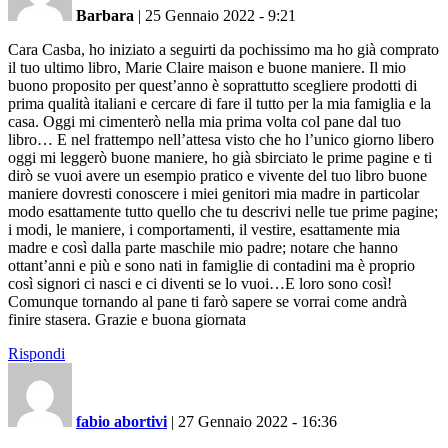
Barbara
|
25 Gennaio 2022 - 9:21
Cara Casba, ho iniziato a seguirti da pochissimo ma ho già comprato
il tuo ultimo libro, Marie Claire maison e buone maniere. Il mio
buono proposito per quest’anno è soprattutto scegliere prodotti di
prima qualità italiani e cercare di fare il tutto per la mia famiglia e la
casa. Oggi mi cimenterò nella mia prima volta col pane dal tuo
libro… E nel frattempo nell’attesa visto che ho l’unico giorno libero
oggi mi leggerò buone maniere, ho già sbirciato le prime pagine e ti
dirò se vuoi avere un esempio pratico e vivente del tuo libro buone
maniere dovresti conoscere i miei genitori mia madre in particolar
modo esattamente tutto quello che tu descrivi nelle tue prime pagine;
i modi, le maniere, i comportamenti, il vestire, esattamente mia
madre e così dalla parte maschile mio padre; notare che hanno
ottant’anni e più e sono nati in famiglie di contadini ma è proprio
così signori ci nasci e ci diventi se lo vuoi…E loro sono così!
Comunque tornando al pane ti farò sapere se vorrai come andrà
finire stasera. Grazie e buona giornata
Rispondi
fabio abortivi
|
27 Gennaio 2022 - 16:36