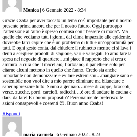
Monica
|
6 Gennaio 2022 - 8:34
Grazie Csaba per aver toccato un tema così importante per il nostro
presente prima ancora che per il nostro futuro. Oggi purtroppo
l’attenzione all’altro è spesso confusa con “l’essere di moda”. Ma
quello che vediamo tutti i giorni, dal clima impazzito alle epidemie,
dovrebbe farci capire che è un problema di tutti e un’opportunità per
tutti. E ogni gesto conta, dal chiudere il rubinetto mentre ci si lava i
denti a scegliere prodotti di stagione, vari e variegati. Io amo fare la
spesa nel negozio di quartiere…mi piace il rapporto che si crea e
ammiro la cura che il macellaio, l’ortolano, il panettiere solo per
citarne alcuni mettono in quello che fanno. Credo sia anche
importante non demonizzare e evitare estremismi…mangiare sano e
sostenibile non vuol dire a mio parere eliminare ma bilanciare e
saper apprezzare tutto. Siamo a gennaio…mese di zuppe, broccoli,
verze, zucche, porri, carciofi, radicchi….è ora di andare in cucina e
darsi da fare! E i buoni propositi?? Personalmente preferisco le
azioni consapevoli e coerenti 😊. Buon anno Csaba!
Rispondi
maria carmela
|
6 Gennaio 2022 - 8:23