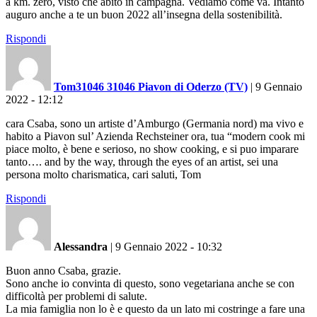
a km. zero, visto che abito in campagna. Vediamo come va. Intanto
auguro anche a te un buon 2022 all’insegna della sostenibilità.
Rispondi
Tom31046 31046 Piavon di Oderzo (TV)
|
9 Gennaio
2022 - 12:12
cara Csaba, sono un artiste d’Amburgo (Germania nord) ma vivo e
habito a Piavon sul’ Azienda Rechsteiner ora, tua “modern cook mi
piace molto, è bene e serioso, no show cooking, e si puo imparare
tanto…. and by the way, through the eyes of an artist, sei una
persona molto charismatica, cari saluti, Tom
Rispondi
Alessandra
|
9 Gennaio 2022 - 10:32
Buon anno Csaba, grazie.
Sono anche io convinta di questo, sono vegetariana anche se con
difficoltà per problemi di salute.
La mia famiglia non lo è e questo da un lato mi costringe a fare una