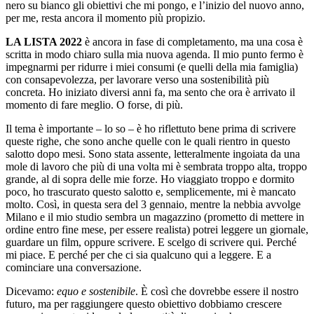
nero su bianco gli obiettivi che mi pongo, e l’inizio del nuovo anno,
per me, resta ancora il momento più propizio.
LA LISTA 2022
è ancora in fase di completamento, ma una cosa è
scritta in modo chiaro sulla mia nuova agenda. Il mio punto fermo è
impegnarmi per ridurre i miei consumi (e quelli della mia famiglia)
con consapevolezza, per lavorare verso una sostenibilità più
concreta. Ho iniziato diversi anni fa, ma sento che ora è arrivato il
momento di fare meglio. O forse, di più.
Il tema è importante – lo so – è ho riflettuto bene prima di scrivere
queste righe, che sono anche quelle con le quali rientro in questo
salotto dopo mesi. Sono stata assente, letteralmente ingoiata da una
mole di lavoro che più di una volta mi è sembrata troppo alta, troppo
grande, al di sopra delle mie forze. Ho viaggiato troppo e dormito
poco, ho trascurato questo salotto e, semplicemente, mi è mancato
molto. Così, in questa sera del 3 gennaio, mentre la nebbia avvolge
Milano e il mio studio sembra un magazzino (prometto di mettere in
ordine entro fine mese, per essere realista) potrei leggere un giornale,
guardare un film, oppure scrivere. E scelgo di scrivere qui. Perché
mi piace. E perché per che ci sia qualcuno qui a leggere. E a
cominciare una conversazione.
Dicevamo:
equo e sostenibile
. È così che dovrebbe essere il nostro
futuro, ma per raggiungere questo obiettivo dobbiamo crescere