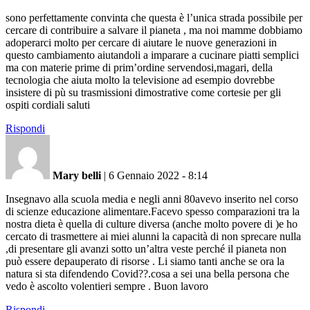
sono perfettamente convinta che questa è l’unica strada possibile per
cercare di contribuire a salvare il pianeta , ma noi mamme dobbiamo
adoperarci molto per cercare di aiutare le nuove generazioni in
questo cambiamento aiutandoli a imparare a cucinare piatti semplici
ma con materie prime di prim’ordine servendosi,magari, della
tecnologia che aiuta molto la televisione ad esempio dovrebbe
insistere di pù su trasmissioni dimostrative come cortesie per gli
ospiti cordiali saluti
Rispondi
Mary belli
|
6 Gennaio 2022 - 8:14
Insegnavo alla scuola media e negli anni 80avevo inserito nel corso
di scienze educazione alimentare.Facevo spesso comparazioni tra la
nostra dieta è quella di culture diversa (anche molto povere di )e ho
cercato di trasmettere ai miei alunni la capacità di non sprecare nulla
,di presentare gli avanzi sotto un’altra veste perché il pianeta non
può essere depauperato di risorse . Li siamo tanti anche se ora la
natura si sta difendendo Covid??.cosa a sei una bella persona che
vedo è ascolto volentieri sempre . Buon lavoro
Rispondi