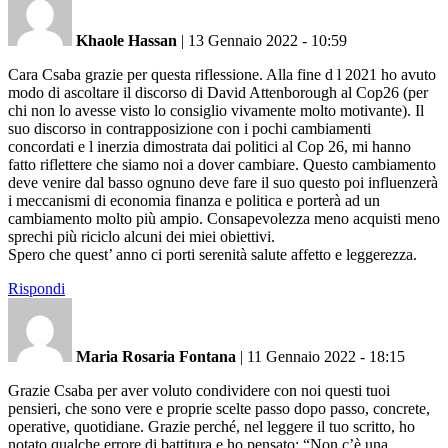
Khaole Hassan
|
13 Gennaio 2022 - 10:59
Cara Csaba grazie per questa riflessione. Alla fine d l 2021 ho avuto
modo di ascoltare il discorso di David Attenborough al Cop26 (per
chi non lo avesse visto lo consiglio vivamente molto motivante). Il
suo discorso in contrapposizione con i pochi cambiamenti
concordati e l inerzia dimostrata dai politici al Cop 26, mi hanno
fatto riflettere che siamo noi a dover cambiare. Questo cambiamento
deve venire dal basso ognuno deve fare il suo questo poi influenzerà
i meccanismi di economia finanza e politica e porterà ad un
cambiamento molto più ampio. Consapevolezza meno acquisti meno
sprechi più riciclo alcuni dei miei obiettivi.
Spero che quest’ anno ci porti serenità salute affetto e leggerezza.
Rispondi
Maria Rosaria Fontana
|
11 Gennaio 2022 - 18:15
Grazie Csaba per aver voluto condividere con noi questi tuoi
pensieri, che sono vere e proprie scelte passo dopo passo, concrete,
operative, quotidiane. Grazie perché, nel leggere il tuo scritto, ho
notato qualche errore di battitura e ho pensato: “Non c’è una