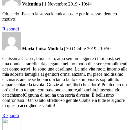
Valentina
|
1 Novembre 2019 - 19:44
Oh, cielo! Faccio la stessa identica cosa e per lo stesso identico
motivo!
Rispondi
Maria Luisa Mottola
|
30 Ottobre 2019 - 19:50
Carissima Csaba , buonasera, amo sempre leggere i tuoi post, sei
una donna straordinaria,elegante nel tuo modo di essere,complimenti
per come scrivi! Io sono una casalinga, La mia vita ruota intorno alla
mia adorata famiglia ai genitori ormai anziani, mi piace moltissimo
cucinare, anche se ho ancora tanto tanto da imparare, soprattutto
apparecchiare la tavola! Grazie ai tuoi libri che adoro! Poi dedico un
po’ del mio tempo, con passione e amore,ai bambin,i insegnando
catechismo!Ognuna di noi ha una storia diversa! È bellissimo
confrontarsi ! Un saluto affettuoso gentile Csaba e a tutte le signore
di questo accogliente salotto!
Rispondi