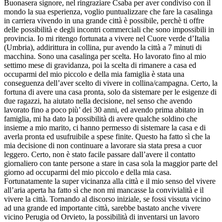
Buonasera signore, nel ringraziare Csaba per aver condiviso con il
mondo la sua esperienza, voglio puntualizzare che fare la casalinga
in carriera vivendo in una grande città è possibile, perchè ti offre
delle possibilità e degli incontri commerciali che sono impossibili in
provincia. Io mi ritengo fortunata a vivere nel Cuore verde d’Italia
(Umbria), addirittura in collina, pur avendo la città a 7 minuti di
macchina. Sono una casalinga per scelta. Ho lavorato fino al mio
settimo mese di gravidanza, poi la scelta di rimanere a casa ed
occuparmi del mio piccolo e della mia famiglia è stata una
conseguenza dell’aver scelto di vivere in collina/campagna. Certo, la
fortuna di avere una casa pronta, solo da sistemare per le esigenze di
due ragazzi, ha aiutato nella decisione, nel senso che avendo
lavorato fino a poco più’ dei 30 anni, ed avendo prima abitato in
famiglia, mi ha dato la possibilità di avere qualche soldino che
insieme a mio marito, ci hanno permesso di sistemare la casa e di
averla pronta ed usufruibile a spese finite. Questo ha fatto sì che la
mia decisione di non continuare a lavorare sia stata presa a cuor
leggero. Certo, non è stato facile passare dall’avere il contatto
giornaliero con tante persone a stare in casa sola la maggior parte del
giorno ad occuparmi del mio piccolo e della mia casa.
Fortunatamente la super vicinanza alla città e il mio senso del vivere
all’aria aperta ha fatto sì che non mi mancasse la convivialità e il
vivere la città. Tornando al discorso iniziale, se fossi vissuta vicino
ad una grande ed importante città, sarebbe bastato anche vivere
vicino Perugia od Orvieto, la possibilità di inventarsi un lavoro