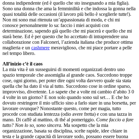
donna indipendente (ed è quello che sto insegnando a mia figlia).
Sono una donna che ama la femminilità e che indossa la gonna nella
quasi totalità delle occasioni (il lavoro più bello è sceglierle tutte!).
Non mi sono mai ritenuta un’appassionata di moda, e chi mi
conosce personalmente lo sa: faccio i miei acquisti con
determinazione, sapendo già quello che mi piacerà e quello che mi
starà bene. Ed è per questo che ho accettato di intraprendere una
collaborazione con Falconeri, l’azienda italiana che produce ottima
maglieria e un
cashmere
meraviglioso, che mi piace portare a pelle
nel tempo libero.
All’inizio c’è il caos
La mia vita è un susseguirsi di momenti organizzati dentro uno
spazio temporale che assomiglia al grande caos. Succedono troppe
cose, ogni giorno, per poter dire ogni volta davvero quale sia stata
quella che ha dato il via al tutto. Succedono cose in ordine sparso,
improvviso, divertente. Lo sapete che a volte mi cambio d’abito 3 0
4 volte in un giorno? E non solo quando sono sul set… E che ho
dovuto restringere il mio ufficio sino a farlo stare in una borsetta, per
lavorare ovunque? Nonostante questo, come per magia, tutto
procede con studiata lentezza (odio avere fretta) e con una tazza in
mano. Di caffè al mattino, di thé al pomeriggio.
Come faccio a fare
tutto? Non lo so, sono sincera.
Ma sospetto che la mia
organizzazione, basata su disciplina, scelte rapide, idee chiare in
testa e la grande capacità di lavorare sodo, possano essere buona