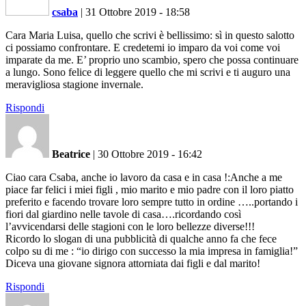
csaba
|
31 Ottobre 2019 - 18:58
Cara Maria Luisa, quello che scrivi è bellissimo: sì in questo salotto
ci possiamo confrontare. E credetemi io imparo da voi come voi
imparate da me. E’ proprio uno scambio, spero che possa continuare
a lungo. Sono felice di leggere quello che mi scrivi e ti auguro una
meravigliosa stagione invernale.
Rispondi
Beatrice
|
30 Ottobre 2019 - 16:42
Ciao cara Csaba, anche io lavoro da casa e in casa !:Anche a me
piace far felici i miei figli , mio marito e mio padre con il loro piatto
preferito e facendo trovare loro sempre tutto in ordine …..portando i
fiori dal giardino nelle tavole di casa….ricordando così
l’avvicendarsi delle stagioni con le loro bellezze diverse!!!
Ricordo lo slogan di una pubblicità di qualche anno fa che fece
colpo su di me : “io dirigo con successo la mia impresa in famiglia!”
Diceva una giovane signora attorniata dai figli e dal marito!
Rispondi