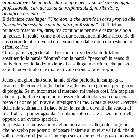
organizzative che un individuo ricopre nel corso del suo sviluppo
professionale, caratterizzata da responsabilità, retribuzione,
qualifica crescenti…”
E definisce
casalinga:
“Una donna che attende in casa propria alle
faccende domestiche e non ha altra professione”.
Definizione
piuttosto maschilista, direi, ma comunque per me è calzante sino a
un pezzo. In realtà, come molte, pur occupandomi delle faccende di
casa (non di tutte, è vero) un lavoro fuori dalle mura domestiche in
effetti ce l’ho.
Ora, a parte suggerire alla Treccani di rivedere la definizione
sostituendo la parola “donna” con la parola “persona” in senso di
individuo, conio la definizione di casalinga in carriera, che penso
sarà il nuovo titolo che molte di voi vorranno fare proprio.
Jeans e maglioncino sono la mia divisa preferita in campagna,
insieme alle gonne lunghe tartan e agli stivali di gomma per i giorni
di pioggia. Se mi incontrate al mercato, mi vedete così. Ma sappiate
che, un paio d’ore dopo, potrei essere in abito da sera a una cena
piena di donne più brave e intelligenti di me. Grata di esserci. Perché
della mia settimana mi piace tutto: la mattina davanti alla scuola di
mia figlia, il pomeriggio dall’ortolano sotto casa e la sera ai fornelli,
oppure a un evento speciale.
In questa foto indosso un maglioncino a collo alto, color ruggine,
che ho scelto per poterlo indossare insieme ai miei stivali alti, che di
solito porto con i jeans. È un capo senza tempo, che posso indossare