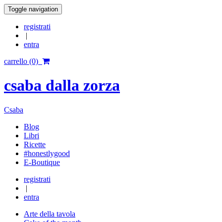
Toggle navigation
registrati
|
entra
carrello (0)
csaba dalla zorza
Csaba
Blog
Libri
Ricette
#honestlygood
E-Boutique
registrati
|
entra
Arte della tavola