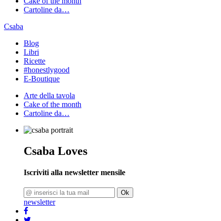
Cake of the month
Cartoline da…
Csaba
Blog
Libri
Ricette
#honestlygood
E-Boutique
Arte della tavola
Cake of the month
Cartoline da…
Csaba Loves
Iscriviti alla newsletter mensile
Ok
newsletter