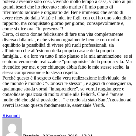
poteva avvenire solo così, vivendo molto tempo a casa, vicino ai più
grandi tesori che ho ricevuto : mio marito ( il mio punto di
riferimento radicale e originario del Bene immenso che sento di
avere ricevuto dalla Vita) e i miei tre figli, con cui ho uno splendido
rapporto, ma conquistato giorno per giorno, consapevolmente e,
come si dice ora, “in presenza”!
Certo, ci sono donne felicissime di fare una vita completamente
diversa dalla mia, e che vivono ugualmente bene e con molto
equilibrio la possibilità di vivere più ruoli professionali, sia
all’interno che all’esterno della propria casa e della propria
famiglia… e a loro va tutto il mio plauso e la mia ammirazione, se si
sentono veramente realizzate e “protagoniste” della propria vita. Ma
rivendico per me, e per chiunque abbia fatto le mie stesse scelte, la
stessa comprensione e lo stesso rispetto.
Perché questo è il segreto della vera realizzazione individuale, da
che mondo è mondo : “Conosci te stesso” , e agisci di conseguenza,
qualunque strada vorrai “intraprendere”, se vorrai raggiungere e
consolidare qualcosa di molto simile alla Felicità. Che è “amare
molto ciò che già si possiede… ” e credo sia stato Sant’Agostino ad
averci lasciato questa fondamentale, essenziale Verità.
Rispondi