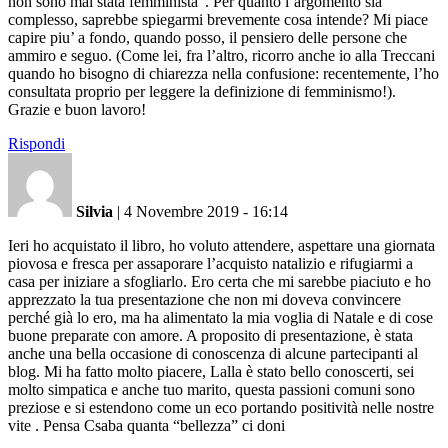
non sono mai stata femminista”. Per quanto l’argomento sia
complesso, saprebbe spiegarmi brevemente cosa intende? Mi piace
capire piu’ a fondo, quando posso, il pensiero delle persone che
ammiro e seguo. (Come lei, fra l’altro, ricorro anche io alla Treccani
quando ho bisogno di chiarezza nella confusione: recentemente, l’ho
consultata proprio per leggere la definizione di femminismo!).
Grazie e buon lavoro!
Rispondi
Silvia
|
4 Novembre 2019 - 16:14
Ieri ho acquistato il libro, ho voluto attendere, aspettare una giornata
piovosa e fresca per assaporare l’acquisto natalizio e rifugiarmi a
casa per iniziare a sfogliarlo. Ero certa che mi sarebbe piaciuto e ho
apprezzato la tua presentazione che non mi doveva convincere
perché già lo ero, ma ha alimentato la mia voglia di Natale e di cose
buone preparate con amore. A proposito di presentazione, è stata
anche una bella occasione di conoscenza di alcune partecipanti al
blog. Mi ha fatto molto piacere, Lalla è stato bello conoscerti, sei
molto simpatica e anche tuo marito, questa passioni comuni sono
preziose e si estendono come un eco portando positività nelle nostre
vite . Pensa Csaba quanta “bellezza” ci doni