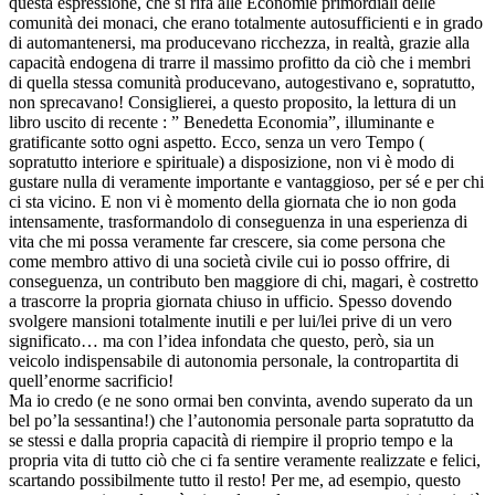
questa espressione, che si rifà alle Economie primordiali delle
comunità dei monaci, che erano totalmente autosufficienti e in grado
di automantenersi, ma producevano ricchezza, in realtà, grazie alla
capacità endogena di trarre il massimo profitto da ciò che i membri
di quella stessa comunità producevano, autogestivano e, sopratutto,
non sprecavano! Consiglierei, a questo proposito, la lettura di un
libro uscito di recente : ” Benedetta Economia”, illuminante e
gratificante sotto ogni aspetto. Ecco, senza un vero Tempo (
sopratutto interiore e spirituale) a disposizione, non vi è modo di
gustare nulla di veramente importante e vantaggioso, per sé e per chi
ci sta vicino. E non vi è momento della giornata che io non goda
intensamente, trasformandolo di conseguenza in una esperienza di
vita che mi possa veramente far crescere, sia come persona che
come membro attivo di una società civile cui io posso offrire, di
conseguenza, un contributo ben maggiore di chi, magari, è costretto
a trascorre la propria giornata chiuso in ufficio. Spesso dovendo
svolgere mansioni totalmente inutili e per lui/lei prive di un vero
significato… ma con l’idea infondata che questo, però, sia un
veicolo indispensabile di autonomia personale, la contropartita di
quell’enorme sacrificio!
Ma io credo (e ne sono ormai ben convinta, avendo superato da un
bel po’la sessantina!) che l’autonomia personale parta sopratutto da
se stessi e dalla propria capacità di riempire il proprio tempo e la
propria vita di tutto ciò che ci fa sentire veramente realizzate e felici,
scartando possibilmente tutto il resto! Per me, ad esempio, questo