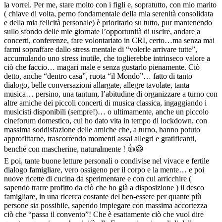
la vorrei. Per me, stare molto con i figli e, sopratutto, con mio marito
( chiave di volta, perno fondamentale della mia serenità consolidata
e della mia felicità personale) è prioritario su tutto, pur mantenendo
sullo sfondo delle mie giornate l’opportunità di uscire, andare a
concerti, conferenze, fare volontariato in CRI, certo…ma senza mai
farmi sopraffare dallo stress mentale di “volerle arrivare tutte”,
accumulando uno stress inutile, che toglierebbe intrinseco valore a
ciò che faccio… magari male e senza gustarlo pienamente. Ciò
detto, anche “dentro casa”, ruota “il Mondo”… fatto di tanto
dialogo, belle conversazioni allargate, allegre tavolate, tanta
musica… persino, una tantum, l’abitudine di organizzare a turno con
altre amiche dei piccoli concerti di musica classica, ingaggiando i
musicisti disponibili (sempre!)… o ultimamente, anche un piccolo
cineforum domestico, cui ho dato vita in tempo di lockdown, con
massima soddisfazione delle amiche che, a turno, hanno potuto
approfittarne, trascorrendo momenti assai allegri e gratificanti,
benché con mascherine, naturalmente ! 👍😃
E poi, tante buone letture personali o condivise nel vivace e fertile
dialogo famigliare, vero ossigeno per il corpo e la mente… e poi
nuove ricette di cucina da sperimentare e con cui arricchire (
sapendo trarre profitto da ciò che ho già a disposizione ) il desco
famigliare, in una ricerca costante del ben-essere per quante più
persone sia possibile, sapendo impiegare con massima accortezza
ciò che “passa il convento”! Che è esattamente ciò che vuol dire