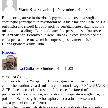
Maria Rita Salvador
|
4 Novembre 2019 - 8:59
Buongiorno, arrivo in ritardo a leggere questo post, ma voglio
comunque partecipare, ritrovandomi nella tua citazione Beateice. La
pubblicità che ricordi la trovo anch”io perfettamente calzante con la
mia idea di casalinga. La ricordo anch’io spesso, mi sembra fosse
della “Folletto”. Pensavo di essere l’unica e invece scopro che c’è
chi la pensa come me…..mi ha sorpreso positivamente!!😊
Buona giornata a tutte! Rita
Rispondi
La Giulia
|
30 Ottobre 2019 - 11:03
carissima Csaba,
confesso che ti ho “scoperta” da poco, grazie a lla mia amica del
cuore che continuava a dirmi “ma come non la segui? E’ UGUALE
A TE! dice le cose che diresti tu! fa le cose che faresti tu”
premesso che sono bionda, non vedevo tutta questa somiglianza, ma
poi ho iniziato a seguirti e ho capito che cosa intendesse la mia
amica (che mi conosce bene)
quello che mi è piaciuto di te è propro lo stile di vita che racconti e