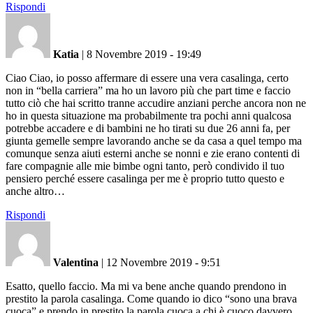
Rispondi
Katia
|
8 Novembre 2019 - 19:49
Ciao Ciao, io posso affermare di essere una vera casalinga, certo
non in “bella carriera” ma ho un lavoro più che part time e faccio
tutto ciò che hai scritto tranne accudire anziani perche ancora non ne
ho in questa situazione ma probabilmente tra pochi anni qualcosa
potrebbe accadere e di bambini ne ho tirati su due 26 anni fa, per
giunta gemelle sempre lavorando anche se da casa a quel tempo ma
comunque senza aiuti esterni anche se nonni e zie erano contenti di
fare compagnie alle mie bimbe ogni tanto, però condivido il tuo
pensiero perché essere casalinga per me è proprio tutto questo e
anche altro…
Rispondi
Valentina
|
12 Novembre 2019 - 9:51
Esatto, quello faccio. Ma mi va bene anche quando prendono in
prestito la parola casalinga. Come quando io dico “sono una brava
cuoca” e prendo in prestito la parola cuoca a chi è cuoco davvero.