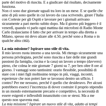
parte del motivo di riuscita. E a giudicare dal risultato, decisamente
funziona.
Non ci sono due giornate uguali tra loro in un mese. E se quelle che
amo di più sono quelle in cui lavoro da casa scrivendo, girare l’Italia
con Cortesie per gli Ospiti e lavorare per i giornali arrivano
sicuramente a pari merito subito dopo. Ma il giorno più leggero è il
venerdì, quando vi parlo ogni mattina dai microfoni di Radio Monte
Carlo (tralasciamo il fatto che per arrivare in tempo alla diretta a
Milano, spesso mi devo alzare alle 4.50, perché sono a Roma o in
qualche altra città).
La mia missione? Ispirare uno stile di vita.
Il mio lavoro ruota intorno a una tavola. Mi ritengo sicuramente una
persona privilegiata, perché sono riuscita a fare delle mie grandi
passioni (la famiglia, cucina e la casa) un lavoro a tempo (davvero)
pieno, che colma le mie giornate 7 giorni su 7, per ben oltre 8 ore al
giorno. I vantaggi sono tantissimi: orario flessibile, possibilità di
stare con i miei figli moltissimo tempo in più, viaggi, incontri,
esperienze che non potrei fare se lavorassi dentro un ufficio. I
contro? Per me nessuno, perché è quello che desideravo. Per alcuni
potrebbero esserci l’incertezza di dover costruire il proprio stipendio
in un mondo estremamente precario e competitivo, la necessità di
essere esigenti e inflessibili innanzitutto con se stessi. Ma a me
questo non spaventa mai.
La mia missione? Ispirare un nuovo stile di vita, adatto ai tempi