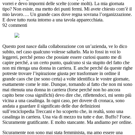
vorrei e devo impormi delle scelte (come molti). La mia giornata
tipo? Non esiste, ma metto dei punti fermi. Mi avete chiesto com’è il
mio lavoro…. Un grande caos dove regna sovrana l’organizzazione.
E dove tutto ruota intorno a una tavola apparecchiata.
92 commenti
Questo post nasce dalla collaborazione con un’azienda, ve lo dico
subito, nel caso qualcuno volesse saltarlo. Ma io fossi in voi lo
leggerei, perché penso che possiate essere curiosi quanto me di
capire perché, a un certo punto, qualcuno si sia stupito del fatto che
non mi ritenga una donna in carriera. E anche perché da queste righe
potreste trovare l’ispirazione giusta per trasformare in ordine il
grande caos che (ne sono certa) a volte identifica le vostre giornate,
esattamente come le mie. Dunque, tornando al fatto che non mi sono
mai ritenuta una donna in carriera (forse perché non ho ancora
capito bene cosa significhi) devo dire che, riflettendoci, mi sento più
vicina a una casalinga. In ogni caso, per dovere di cronaca, sono
andata a guardare il significato delle due definizioni
sull’enciclopedia Treccani e ho scoperto che, in realtà, sono una
casalinga in carriera. Una via di mezzo tra tutte e due. Buffo? Forse.
Sicuramente gratificante. E molto stancante. Ma andiamo per ordine.
Sicuramente non sono mai stata femminista, ma amo essere una