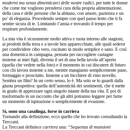
moderni ma senza dimenticarci delle nostre radici
, per tutte le donne
che come me vogliono prendersi cura della propria alimentazione,
della casa e delle persone che la abitano, con amore, pazienza e un
po’ di eleganza. Procedendo sempre con quel passo lento che ti fa
sentire sicura di te. Limitando l’ansia e trovando il tempo per
respirare profondamente.
La mia vita è sicuramente molto attiva e ruota intorno alle stagioni,
ai prodotti della terra e a tavole ben apparecchiate, alle quali sedersi
per condividere cibo vero, cucinato in modo semplice e sano. E così
una domenica in campagna, pensata per raccogliere castagne
insieme ai miei figli, diventa il set di una bella tavola all’aperto
(quella che vedete nella foto) e il momento in cui discutere di futuro
con chi lavora insieme a me, mentre mangiamo semplicemente pane,
formaggio e prosciutto. Insieme a un bicchiere di vino novello.
Sembra un film? In un certo senso, lo è. Ma solo se lo guardi dalla
giusta prospettiva: quella dell’autenticità dei sentimenti, che ti mette
in grado di apprezzare ogni singolo istante della tua vita. E poi di
trasformarlo in un racconto che gli altri potranno leggere per farne
un momento di ispirazione o semplicemente di evasione.
Sì, sono una casalinga, forse in carriera
Tornando alla definizione, ecco quello che ho trovato consultando la
Treccani.
La Treccani definisce
carriera
una:
“Sequenza di mansioni