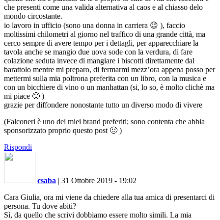
che presenti come una valida alternativa al caos e al chiasso delo
mondo circostante.
io lavoro in ufficio (sono una donna in carriera 😉 ), faccio
moltissimi chilometri al giorno nel traffico di una grande città, ma
cerco sempre di avere tempo per i dettagli, per apparecchiare la
tavola anche se mangio due uova sode con la verdura, di fare
colazione seduta invece di mangiare i biscotti direttamente dal
barattolo mentre mi preparo, di fermarmi mezz’ora appena posso per
mettermi sulla mia poltrona preferita con un libro, con la musica e
con un bicchiere di vino o un manhattan (si, lo so, è molto clichè ma
mi piace 🙂 )
grazie per diffondere nonostante tutto un diverso modo di vivere
(Falconeri è uno dei miei brand preferiti; sono contenta che abbia
sponsorizzato proprio questo post 🙂 )
Rispondi
csaba
|
31 Ottobre 2019 - 19:02
Cara Giulia, ora mi viene da chiedere alla tua amica di presentarci di
persona. Tu dove abiti?
Sì, da quello che scrivi dobbiamo essere molto simili. La mia