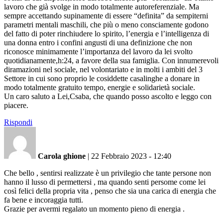
lavoro che già svolge in modo totalmente autoreferenziale. Ma
sempre accettando supinamente di essere “definita” da sempiterni
parametri mentali maschili, che più o meno consciamente godono
del fatto di poter rinchiudere lo spirito, l’energia e l’intelligenza di
una donna entro i confini angusti di una definizione che non
riconosce minimamente l’importanza del lavoro da lei svolto
quotidianamente,h:24, a favore della sua famiglia. Con innumerevoli
diramazioni nel sociale, nel volontariato e in molti i ambiti del 3
Settore in cui sono proprio le cosiddette casalinghe a donare in
modo totalmente gratuito tempo, energie e solidarietà sociale.
Un caro saluto a Lei,Csaba, che quando posso ascolto e leggo con
piacere.
Rispondi
Carola ghione
|
22 Febbraio 2023 - 12:40
Che bello , sentirsi realizzate è un privilegio che tante persone non
hanno il lusso di permettersi , ma quando senti persome come lei
così felici della propria vita , penso che sia una carica di energia che
fa bene e incoraggia tutti.
Grazie per avermi regalato un momento pieno di energia .