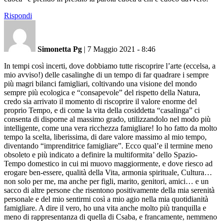
Rispondi
Simonetta Pg
|
7 Maggio 2021 - 8:46
In tempi così incerti, dove dobbiamo tutte riscoprire l’arte (eccelsa, a
mio avviso!) delle casalinghe di un tempo di far quadrare i sempre
più magri bilanci famigliari, coltivando una visione del mondo
sempre più ecologica e “consapevole” del rispetto della Natura,
credo sia arrivato il momento di riscoprire il valore enorme del
proprio Tempo, e di come la vita della cosiddetta “casalinga” ci
consenta di disporne al massimo grado, utilizzandolo nel modo più
intelligente, come una vera ricchezza famigliare! Io ho fatto da molto
tempo la scelta, liberissima, di dare valore massimo al mio tempo,
diventando “imprenditrice famigliare”. Ecco qual’e il termine meno
obsoleto e più indicato a definire la multiformita’ dello Spazio-
Tempo domestico in cui mi muovo maggiormente, e dove riesco ad
erogare ben-essere, qualità della Vita, armonia spirituale, Cultura…
non solo per me, ma anche per figli, marito, genitori, amici… e un
sacco di altre persone che risentono positivamente della mia serenità
personale e del mio sentirmi così a mio agio nella mia quotidianità
famigliare. A dire il vero, ho una vita anche molto più tranquilla e
meno di rappresentanza di quella di Csaba, e francamente, nemmeno