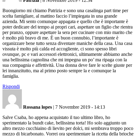
Patrizia
|
8 Novembre 2019 - 12:34
Buongiorno mi chiamo Patrizia e sono una casalinga part time per
scelta famigliare, al mattino faccio l’impiegata in una grande
azienda. Mi sento comunque appagata e quello che è importante è
poter dedicare del tempo ai propri cari, aspettare un figlio che rientra
per pranzo, oppure aspettare la sera per cucinare con mio marito che
è molto più bravo di me. È un buon connubio, l’importante è
organizzare bene tutto senza diventare maniche della casa. Una casa
vissuta è molto più calda ed accogliente, ci sono spesso libri
ovunque, pc e vari accessori elettronici, ultimamente abbiamo anche
una bellissima cagnolina che mi impegna un po’ ma ripaga con la
sua compagnia e affettività. Una donna deve fare le scelte giuste per
lei innanzitutto, ma al primo posto sempre la e comunque la
famiglia.
Rispondi
Rossana lopes
|
7 Novembre 2019 - 14:13
Salve Csaba, ho appena acquistato il tuo ultimo libro, ho
sperimentato la bundt cake, bellissima torta! Ho solo aggiunto un
altro mezzo cucchiaino di lievito per dolci, mi sembrava troppo poco
mezzo di bicarbonato. Vorrei ora sperimentare la ricetta della brioche