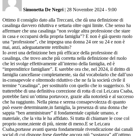
Simonetta De Negri
|
28 Novembre 2024 - 9:00
Ottimo il consiglio dato alla Treccani, che dà una definizione di
casalinga davvero riduttiva e settaria oltre ogni limite. Che senso ha
affermare che una casalinga “non svolge altra professione che stare
in casa e occuparsi della propria famiglia”? E non è già questo ruolo
una “professione”, che impegna una donna 24 ore su 24 e non è
mai, anzi, adeguatamente retribuito?
Io avrei una definizione ben più efficace della professione di
casalinga, che trovo anche più corretta nella definizione del ruolo
che lei svolge effettivamente all’interno della famiglia, ed è
“imprenditrice famigliare”. E sarebbe ora che, nel 2024, il diritto di
famiglia cancellasse completamente, sia dal vocabolario che dall’uso
in-consapevole e oltremodo riduttivo che ne fa la società civile il
termine “casalinga”, per sostituirlo con quello che io suggerisco. Si
tratterebbe di una definitiva correzione di rotta di cui Lei,cara Csaba,
potrebbe farsi un’ottima portavoce, grazie alla notorietà e al successo
che ha raggiunto. Nella piena e serena consapevolezza di quanto
può essere determinante,in famiglia, la presenza di una donna che
sappia “ben amministrare” il fondamentale capitale umano, e
materiale, che la vita le ha affidato. Si tratta di chiamare le cose col
proprio nome,niente di più, niente di meno.E se Lei,cara
Csaba,portasse avanti questa fondamentale rivendicazione dai canali
social di cui dispone,forse darebbe ancora più “sostanza” all’ottimo