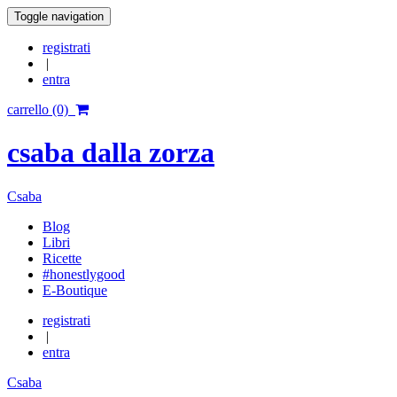
Toggle navigation
registrati
|
entra
carrello (0)
csaba dalla zorza
Csaba
Blog
Libri
Ricette
#honestlygood
E-Boutique
registrati
|
entra
Csaba