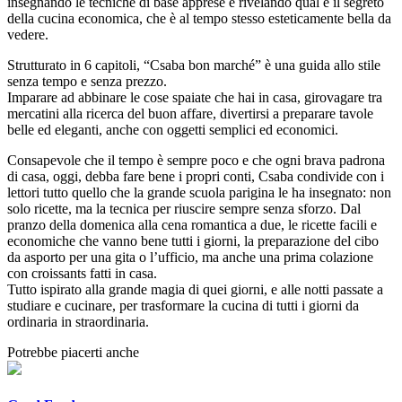
insegnando le tecniche di base apprese e rivelando qual è il segreto
della cucina economica, che è al tempo stesso esteticamente bella da
vedere.
Strutturato in 6 capitoli, “Csaba bon marché” è una guida allo stile
senza tempo e senza prezzo.
Imparare ad abbinare le cose spaiate che hai in casa, girovagare tra
mercatini alla ricerca del buon affare, divertirsi a preparare tavole
belle ed eleganti, anche con oggetti semplici ed economici.
Consapevole che il tempo è sempre poco e che ogni brava padrona
di casa, oggi, debba fare bene i propri conti, Csaba condivide con i
lettori tutto quello che la grande scuola parigina le ha insegnato: non
solo ricette, ma la tecnica per riuscire sempre senza sforzo. Dal
pranzo della domenica alla cena romantica a due, le ricette facili e
economiche che vanno bene tutti i giorni, la preparazione del cibo
da asporto per una gita o l’ufficio, ma anche una prima colazione
con croissants fatti in casa.
Tutto ispirato alla grande magia di quei giorni, e alle notti passate a
studiare e cucinare, per trasformare la cucina di tutti i giorni da
ordinaria in straordinaria.
Potrebbe piacerti anche