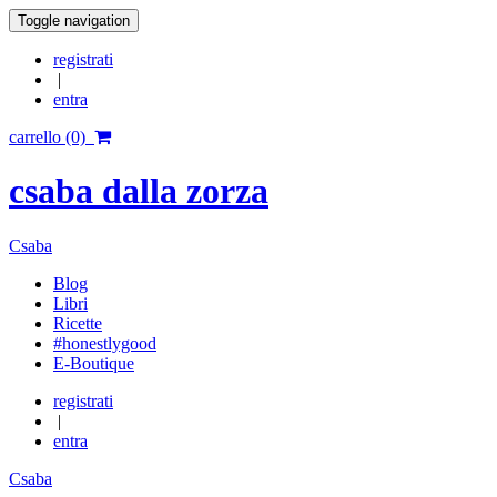
Toggle navigation
registrati
|
entra
carrello (0)
csaba dalla zorza
Csaba
Blog
Libri
Ricette
#honestlygood
E-Boutique
registrati
|
entra
Csaba