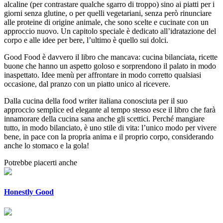
alcaline (per contrastare qualche sgarro di troppo) sino ai piatti per i
giorni senza glutine, o per quelli vegetariani, senza però rinunciare
alle proteine di origine animale, che sono scelte e cucinate con un
approccio nuovo. Un capitolo speciale è dedicato all’idratazione del
corpo e alle idee per bere, l’ultimo è quello sui dolci.
Good Food è davvero il libro che mancava: cucina bilanciata, ricette
buone che hanno un aspetto goloso e sorprendono il palato in modo
inaspettato. Idee menù per affrontare in modo corretto qualsiasi
occasione, dal pranzo con un piatto unico al ricevere.
Dalla cucina della food writer italiana conosciuta per il suo
approccio semplice ed elegante al tempo stesso esce il libro che farà
innamorare della cucina sana anche gli scettici. Perché mangiare
tutto, in modo bilanciato, è uno stile di vita: l’unico modo per vivere
bene, in pace con la propria anima e il proprio corpo, considerando
anche lo stomaco e la gola!
Potrebbe piacerti anche
Honestly Good