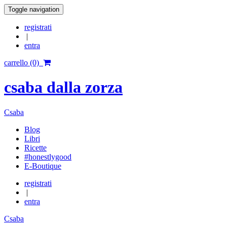
Toggle navigation
registrati
|
entra
carrello (0)
csaba dalla zorza
Csaba
Blog
Libri
Ricette
#honestlygood
E-Boutique
registrati
|
entra
Csaba