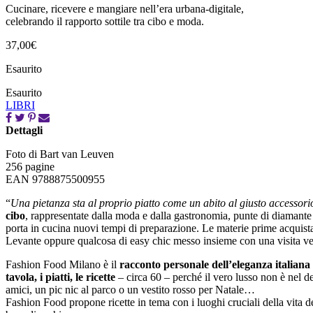
Cucinare, ricevere e mangiare nell’era urbana-digitale,
celebrando il rapporto sottile tra cibo e moda.
37,00
€
Esaurito
Esaurito
LIBRI
Dettagli
Foto di Bart van Leuven
256 pagine
EAN 9788875500955
“
Una pietanza sta al proprio piatto come un abito al giusto accessori
cibo
, rappresentate dalla moda e dalla gastronomia, punte di diamante de
porta in cucina nuovi tempi di preparazione. Le materie prime acquistate
Levante oppure qualcosa di easy chic messo insieme con una visita ve
Fashion Food Milano è il
racconto personale dell’eleganza italiana 
tavola, i piatti, le ricette
– circa 60 – perché il vero lusso non è nel de
amici, un pic nic al parco o un vestito rosso per Natale…
Fashion Food propone ricette in tema con i luoghi cruciali della vita d