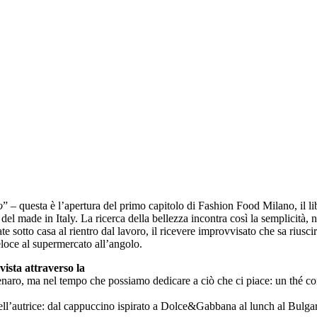
o
” – questa è l’apertura del primo capitolo di Fashion Food Milano, il li
l made in Italy. La ricerca della bellezza incontra così la semplicità, nu
 sotto casa al rientro dal lavoro, il ricevere improvvisato che sa riuscir
loce al supermercato all’angolo.
vista attraverso la
naro, ma nel tempo che possiamo dedicare a ciò che ci piace: un thé con b
ell’autrice: dal cappuccino ispirato a Dolce&Gabbana al lunch al Bulgari