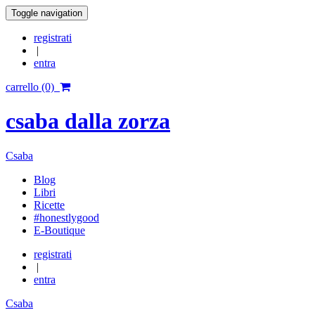
Toggle navigation
registrati
|
entra
carrello (0)
csaba dalla zorza
Csaba
Blog
Libri
Ricette
#honestlygood
E-Boutique
registrati
|
entra
Csaba