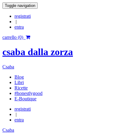
Toggle navigation
registrati
|
entra
carrello (0)
csaba dalla zorza
Csaba
Blog
Libri
Ricette
#honestlygood
E-Boutique
registrati
|
entra
Csaba