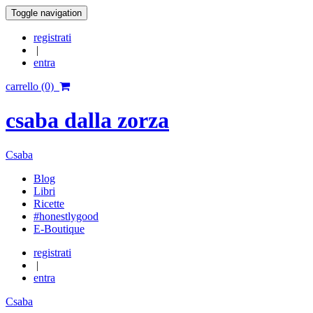
Toggle navigation
registrati
|
entra
carrello (0)
csaba dalla zorza
Csaba
Blog
Libri
Ricette
#honestlygood
E-Boutique
registrati
|
entra
Csaba