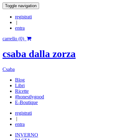
Toggle navigation
registrati
|
entra
carrello (0)
csaba dalla zorza
Csaba
Blog
Libri
Ricette
#honestlygood
E-Boutique
registrati
|
entra
INVERNO