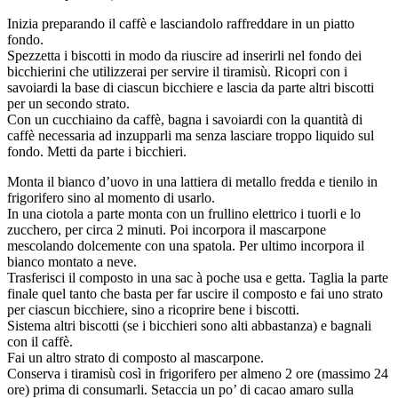
Inizia preparando il caffè e lasciandolo raffreddare in un piatto
fondo.
Spezzetta i biscotti in modo da riuscire ad inserirli nel fondo dei
bicchierini che utilizzerai per servire il tiramisù. Ricopri con i
savoiardi la base di ciascun bicchiere e lascia da parte altri biscotti
per un secondo strato.
Con un cucchiaino da caffè, bagna i savoiardi con la quantità di
caffè necessaria ad inzupparli ma senza lasciare troppo liquido sul
fondo. Metti da parte i bicchieri.
Monta il bianco d’uovo in una lattiera di metallo fredda e tienilo in
frigorifero sino al momento di usarlo.
In una ciotola a parte monta con un frullino elettrico i tuorli e lo
zucchero, per circa 2 minuti. Poi incorpora il mascarpone
mescolando dolcemente con una spatola. Per ultimo incorpora il
bianco montato a neve.
Trasferisci il composto in una sac à poche usa e getta. Taglia la parte
finale quel tanto che basta per far uscire il composto e fai uno strato
per ciascun bicchiere, sino a ricoprire bene i biscotti.
Sistema altri biscotti (se i bicchieri sono alti abbastanza) e bagnali
con il caffè.
Fai un altro strato di composto al mascarpone.
Conserva i tiramisù così in frigorifero per almeno 2 ore (massimo 24
ore) prima di consumarli. Setaccia un po’ di cacao amaro sulla