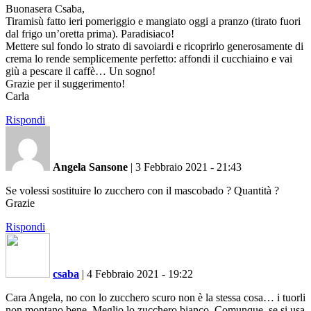
Buonasera Csaba,
Tiramisù fatto ieri pomeriggio e mangiato oggi a pranzo (tirato fuori
dal frigo un’oretta prima). Paradisiaco!
Mettere sul fondo lo strato di savoiardi e ricoprirlo generosamente di
crema lo rende semplicemente perfetto: affondi il cucchiaino e vai
giù a pescare il caffè… Un sogno!
Grazie per il suggerimento!
Carla
Rispondi
Angela Sansone
|
3 Febbraio 2021 - 21:43
Se volessi sostituire lo zucchero con il mascobado ? Quantità ?
Grazie
Rispondi
csaba
|
4 Febbraio 2021 - 19:22
Cara Angela, no con lo zucchero scuro non è la stessa cosa… i tuorli
non montano bene. Meglio lo zucchero bianco. Comunque, se si usa