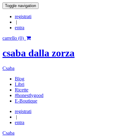
Toggle navigation
registrati
|
entra
carrello (0)
csaba dalla zorza
Csaba
Blog
Libri
Ricette
#honestlygood
E-Boutique
registrati
|
entra
Csaba