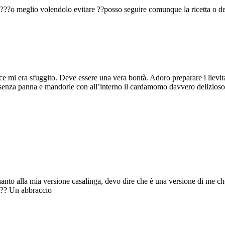
e ???o meglio volendolo evitare ??posso seguire comunque la ricetta o d
ce mi era sfuggito. Deve essere una vera bontà. Adoro preparare i lievi
a senza panna e mandorle con all’interno il cardamomo davvero delizioso,
uanto alla mia versione casalinga, devo dire che è una versione di me che
ni?? Un abbraccio