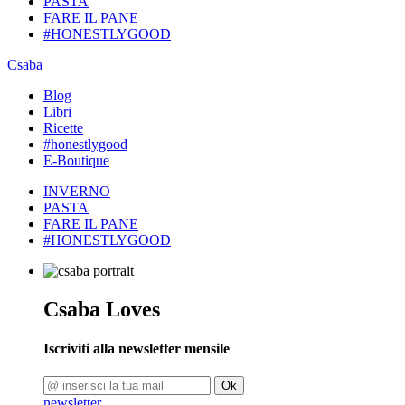
PASTA
FARE IL PANE
#HONESTLYGOOD
Csaba
Blog
Libri
Ricette
#honestlygood
E-Boutique
INVERNO
PASTA
FARE IL PANE
#HONESTLYGOOD
Csaba Loves
Iscriviti alla newsletter mensile
Ok
newsletter