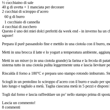
½ cucchiaino di sale
40 g di uvetta + 1 manciata per decorare
2 cucchiai di sciroppo d’acero
60 g di burro
1 cucchiaio di cannella
4 cucchiai di zucchero
Questo è uno dei miei dolci preferiti da week end - in inverno ha un ch
sapore!
Prepara il purè passandolo fine e mettilo in una ciotola con il burro, 
Metti in una brocca il latte e lo yogurt a temperatura ambiente, aggiun
Metti in un mixer (o in una ciotola grande) la farina e la fecola di pata
sistema tutto in una ciotola pulita leggermente unta e lascia lievitar
Riscalda il forno a 180°C e prepara uno stampo rotondo imburrato. Ste
Sciogli in un pentolino lo sciroppo d’acero con il burro e usalo per spe
lato lungo e taglialo a metà. Taglia ciascuna metà in 5 pezzi e disponi
Togli dal forno e lascia raffreddare un po’ nello stampo prima di spost
Lascia un commento!
8 commenti