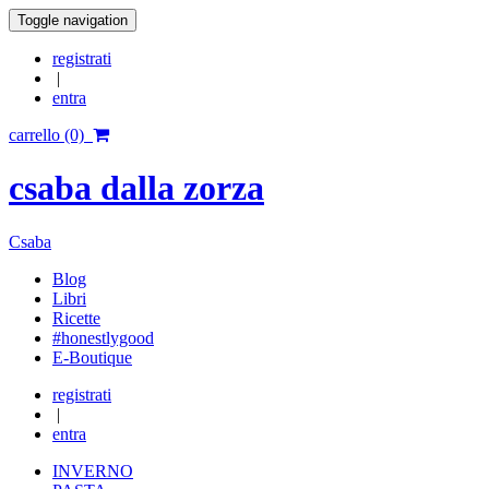
Toggle navigation
registrati
|
entra
carrello (0)
csaba dalla zorza
Csaba
Blog
Libri
Ricette
#honestlygood
E-Boutique
registrati
|
entra
INVERNO