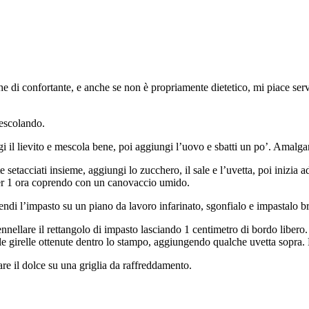
e di confortante, e anche se non è propriamente dietetico, mi piace serv
mescolando.
gi il lievito e mescola bene, poi aggiungi l’uovo e sbatti un po’. Amalga
te setacciati insieme, aggiungi lo zucchero, il sale e l’uvetta, poi inizia
e per 1 ora coprendo con un canovaccio umido.
ndi l’impasto su un piano da lavoro infarinato, sgonfialo e impastalo b
nnellare il rettangolo di impasto lasciando 1 centimetro di bordo libero.
 le girelle ottenute dentro lo stampo, aggiungendo qualche uvetta sopra. 
are il dolce su una griglia da raffreddamento.