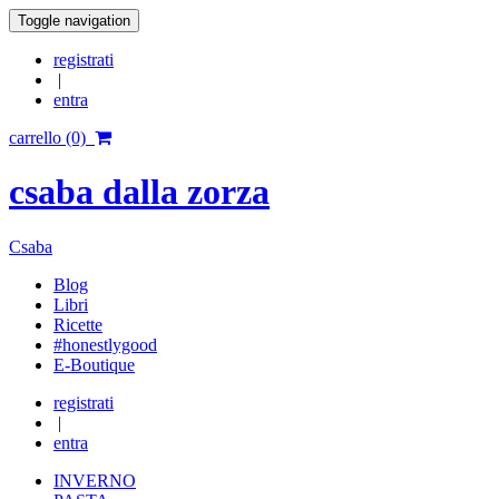
Toggle navigation
registrati
|
entra
carrello (0)
csaba dalla zorza
Csaba
Blog
Libri
Ricette
#honestlygood
E-Boutique
registrati
|
entra
INVERNO