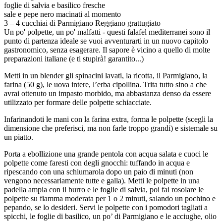
foglie di salvia e basilico fresche
sale e pepe nero macinati al momento
3 – 4 cucchiai di Parmigiano Reggiano grattugiato
Un po' polpette, un po' malfatti - questi falafel mediterranei sono il
punto di partenza ideale se vuoi avventurarti in un nuovo capitolo
gastronomico, senza esagerare. Il sapore è vicino a quello di molte
preparazioni italiane (e ti stupirà! garantito...)
Metti in un blender gli spinacini lavati, la ricotta, il Parmigiano, la
farina (50 g), le uova intere, l’erba cipollina. Trita tutto sino a che
avrai ottenuto un impasto morbido, ma abbastanza denso da essere
utilizzato per formare delle polpette schiacciate.
Infarinandoti le mani con la farina extra, forma le polpette (scegli la
dimensione che preferisci, ma non farle troppo grandi) e sistemale su
un piatto.
Porta a ebollizione una grande pentola con acqua salata e cuoci le
polpette come faresti con degli gnocchi: tuffando in acqua e
ripescando con una schiumarola dopo un paio di minuti (non
vengono necessariamente tutte e galla). Metti le polpette in una
padella ampia con il burro e le foglie di salvia, poi fai rosolare le
polpette su fiamma moderata per 1 o 2 minuti, salando un pochino e
pepando, se lo desideri. Servi le polpette con i pomodori tagliati a
spicchi, le foglie di basilico, un po’ di Parmigiano e le acciughe, olio