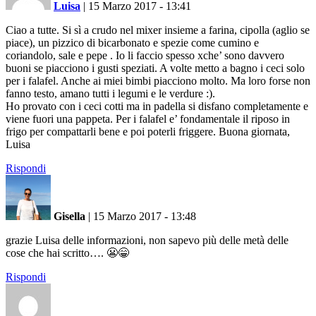
Luisa
|
15 Marzo 2017 - 13:41
Ciao a tutte. Si sì a crudo nel mixer insieme a farina, cipolla (aglio se
piace), un pizzico di bicarbonato e spezie come cumino e
coriandolo, sale e pepe . Io li faccio spesso xche’ sono davvero
buoni se piacciono i gusti speziati. A volte metto a bagno i ceci solo
per i falafel. Anche ai miei bimbi piacciono molto. Ma loro forse non
fanno testo, amano tutti i legumi e le verdure :).
Ho provato con i ceci cotti ma in padella si disfano completamente e
viene fuori una pappeta. Per i falafel e’ fondamentale il riposo in
frigo per compattarli bene e poi poterli friggere. Buona giornata,
Luisa
Rispondi
Gisella
|
15 Marzo 2017 - 13:48
grazie Luisa delle informazioni, non sapevo più delle metà delle
cose che hai scritto…. 😬😁
Rispondi