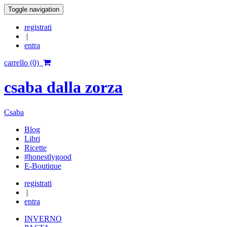
Toggle navigation
registrati
|
entra
carrello (0)
csaba dalla zorza
Csaba
Blog
Libri
Ricette
#honestlygood
E-Boutique
registrati
|
entra
INVERNO