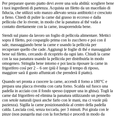
Per preparare questo piatto devi avere una sola abilità: scegliere bene
i tuoi ingredienti di partenza. Acquista un filetto da un macellaio di
fiducia, che utilizzi solo manzo allevato senza antibiotici e cresciuto
a fieno. Chiedi di pulire la carne dal grasso in eccesso e dalla
pellicola che lo riveste, in modo che la panatura al thé vada a
contatto direttamente con la carne, insaporendola bene.
Stendi sul piano da lavoro un foglio di pellicola alimentare. Mettici
sopra il filetto, poi cospargilo prima con lo zucchero e poi con il
sale, massaggiando bene la carne e usando la pellicola per
recuperare quello che cade. Aggiungi le foglie di thé e massaggiale
bene sul filetto, cercando di ricoprirlo da ogni lato. Chiudi la carne
con la sua panatura usando la pellicola per distribuirla in modo
omogeneo. Stringila bene intorno e poi lascia riposare la carne in
frigorifero così per 2 – 6 ore (più è lungo il tempo di riposo,
maggiore sarà il gusto affumicati che prenderà il piatto).
Quando sei pronta a cuocere la carne, accendi il forno a 180°C e
prepara una placca rivestita con carta forno. Scalda sul fuoco una
padella in acciaio con il fondo spesso (oppure una in ghisa). Togli la
carne dal frigorifero ed elimina la panatura utilizzando un pennello
con setole naturali (puoi anche farlo con le mani, ma ci vuole più
pazienza). Sigilla la carne posizionandola al centro della padella
calda. Lasciala così, senza toccarla, per 3 minuti. Poi girala con le
pinze (non pungerla mai con la forchetta) e procedi in modo da