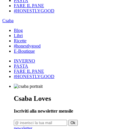
PASTA
FARE IL PANE
#HONESTLYGOOD
Csaba
Blog
Libri
Ricette
#honestlygood
E-Boutique
INVERNO
PASTA
FARE IL PANE
#HONESTLYGOOD
Csaba Loves
Iscriviti alla newsletter mensile
Ok
newsletter