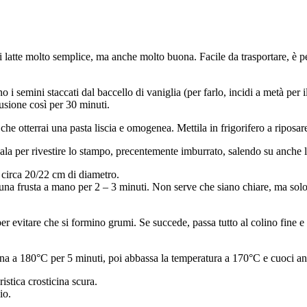
di latte molto semplice, ma anche molto buona. Facile da trasportare, è per
o i semini staccati dal baccello di vaniglia (per farlo, incidi a metà per i
fusione così per 30 minuti.
che otterrai una pasta liscia e omogenea. Mettila in frigorifero a riposare
usala per rivestire lo stampo, precentemente imburrato, salendo su anche 
 circa 20/22 cm di diametro.
n una frusta a mano per 2 – 3 minuti. Non serve che siano chiare, ma solo
 evitare che si formino grumi. Se succede, passa tutto al colino fine e
rna a 180°C per 5 minuti, poi abbassa la temperatura a 170°C e cuoci an
ristica crosticina scura.
io.