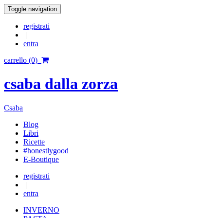
Toggle navigation
registrati
|
entra
carrello (0)
csaba dalla zorza
Csaba
Blog
Libri
Ricette
#honestlygood
E-Boutique
registrati
|
entra
INVERNO