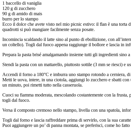
1 baccello di vaniglia
120 g di zucchero
90 g di amido di mais
burro per lo stampo
Ecco il dolce che avete visto nel mio picnic estivo: il flan è una torta 
quadrotti si può mangiare facilmente senza posate.
Incomincia scaldando il latte sino al punto di ebollizione, con all’intern
un coltello). Togli dal fuoco appena raggiunge il bollore e lascia in in
Prepara la pasta brisé amalgamando insieme tutti gli ingredienti sino a 
Stendi la pasta con un mattarello, piuttosto sottile (3 mm se riesci) e 
Accendi il forno a 180°C e imburra uno stampo rotondo a cerniera, di
Metti le uova, intere, in una ciotola, aggiungi lo zucchero e sbatti co
un minuto, poi rimetti tutto nella casseruola.
Cuoci su fiamma moderata, mescolando costantemente con la frusta, per
togli dal fuoco.
Versa il composto cremoso nello stampo, livella con una spatola, info
Togli dal forno e lascia raffreddare prima di servirlo, con la sua caratte
Puoi aggiungere un po’ di panna montata, se preferisci, come ho fatto 