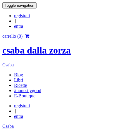
Toggle navigation
registrati
|
entra
carrello (0)
csaba dalla zorza
Csaba
Blog
Libri
Ricette
#honestlygood
E-Boutique
registrati
|
entra
Csaba