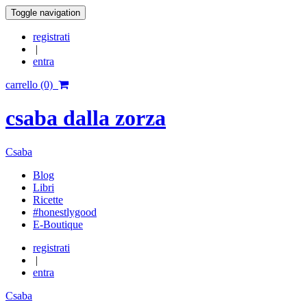
Toggle navigation
registrati
|
entra
carrello (0)
csaba dalla zorza
Csaba
Blog
Libri
Ricette
#honestlygood
E-Boutique
registrati
|
entra
Csaba