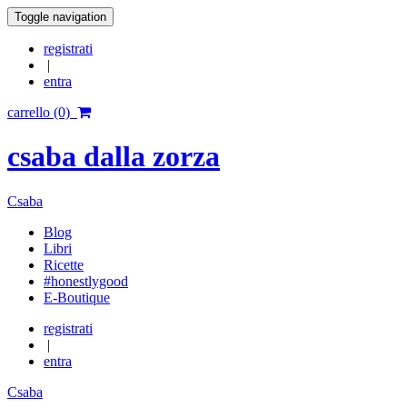
Toggle navigation
registrati
|
entra
carrello (0)
csaba dalla zorza
Csaba
Blog
Libri
Ricette
#honestlygood
E-Boutique
registrati
|
entra
Csaba