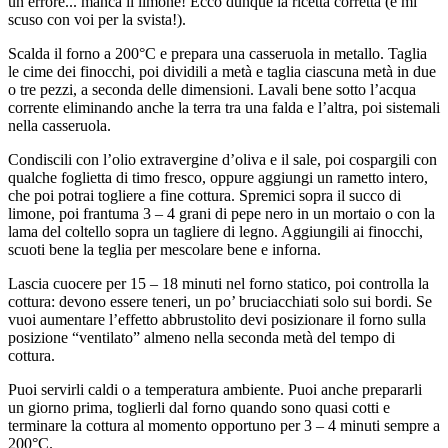
un errore... manca il limone! Ecco dunque la ricetta corretta (e mi
scuso con voi per la svista!).
Scalda il forno a 200°C e prepara una casseruola in metallo. Taglia
le cime dei finocchi, poi dividili a metà e taglia ciascuna metà in due
o tre pezzi, a seconda delle dimensioni. Lavali bene sotto l’acqua
corrente eliminando anche la terra tra una falda e l’altra, poi sistemali
nella casseruola.
Condiscili con l’olio extravergine d’oliva e il sale, poi cospargili con
qualche foglietta di timo fresco, oppure aggiungi un rametto intero,
che poi potrai togliere a fine cottura. Spremici sopra il succo di
limone, poi frantuma 3 – 4 grani di pepe nero in un mortaio o con la
lama del coltello sopra un tagliere di legno. Aggiungili ai finocchi,
scuoti bene la teglia per mescolare bene e inforna.
Lascia cuocere per 15 – 18 minuti nel forno statico, poi controlla la
cottura: devono essere teneri, un po’ bruciacchiati solo sui bordi. Se
vuoi aumentare l’effetto abbrustolito devi posizionare il forno sulla
posizione “ventilato” almeno nella seconda metà del tempo di
cottura.
Puoi servirli caldi o a temperatura ambiente. Puoi anche prepararli
un giorno prima, toglierli dal forno quando sono quasi cotti e
terminare la cottura al momento opportuno per 3 – 4 minuti sempre a
200°C.