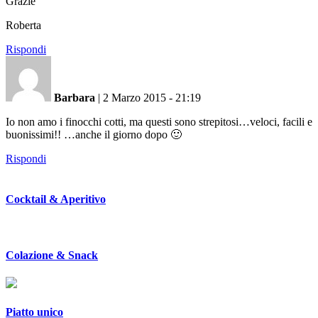
Grazie
Roberta
Rispondi
Barbara
|
2 Marzo 2015 - 21:19
Io non amo i finocchi cotti, ma questi sono strepitosi…veloci, facili e
buonissimi!! …anche il giorno dopo 🙂
Rispondi
Cocktail & Aperitivo
Colazione & Snack
Piatto unico