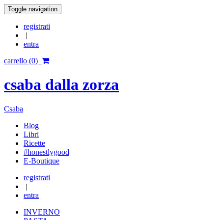
Toggle navigation
registrati
|
entra
carrello (0)
csaba dalla zorza
Csaba
Blog
Libri
Ricette
#honestlygood
E-Boutique
registrati
|
entra
INVERNO