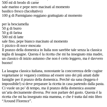
500 ml di brodo di carne
sale marino e pepe nero macinati al momento
basilico fresco (facoltativo)
100 g di Parmigiano reggiano grattugiato al momento
per la besciamella
50 g di burro
50 g di farina
500 ml di latte
sale fino, pepe bianco macinato al momento
1 pizzico di noce moscata
Il pranzo della domenica in Italia non sarebbe tale senza la classica
teglia di lasagne. Questa è la ricetta che mi ha insegnato mia madre,
un classico di inizio autunno che non è certo leggero, ma è davvero
buono!
La lasagna classica italiana, nonostante la concorrenza delle cugine
vegetariane (e vegane) continua ad essere uno dei più amati dalle
famiglie per il pranzo della domenica. Perchè sia sana (leggera è
impossibile!) si deve preparare la ricetta in casa partendo dalla pasta.
Ci vuole un po’ di tempo, ma il pranzo della domenica assume
un’aria decisamente diversa. Per non parlare del gusto. Questa è la
ricetta che mi ha insegnato mia mamma, e che è tratta dal mio libro
“Around Florence”.