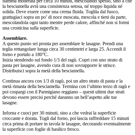
fiamma moderata per circa 10 minuti, mescolando spesso, sino a che
la besciamella avrà una consistenza setosa, né troppo liquida né
solida. Deve essere come una crema fluida. Toglila dal fuoco,
grattugiaci sopra un po’ di noce moscata, mescola e tieni da parte,
mescolandola ogni tanto mentre perde calore, affinché non si formi
una crosticina sulla superficie.
Assemblare.
A questo punto sei pronta per assemblare le lasagne. Prendi una
teglia rettangolare lunga circa 30 centimetri e larga 25. Accendi il
forno e portalo a 180°C.
Inizia stendendo sul fondo 1/3 del ragù. Copri con uno strato di
pasta per lasagne, avendo cura di non sovrapporre le strisce.
Distribuisci sopra la metà della besciamella.
Continua ancora con 1/3 di ragù, poi un altro strato di pasta e la
metà rimasta della besciamella. Termina con l’ultimo terzo di ragù e
poi cospargi con il Parmigiano reggiano – questi ultimi due strati
devono essere precisi perché daranno un bell’aspetto alle tue
lasagne.
Inforna e cuoci per 30 minuti, sino a che vedrai la superficie
croccante e dorata. Togli dal forno, poi lascia raffreddare 15 minuti
circa prima di portare in tavola le lasagne, decorando eventualmente
la superficie con foglie di basilico fresco.