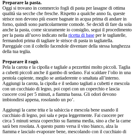
Preparare la pasta.
Oggi si trovano in commercio fogli di pasta per lasagne di ottima
qualità sia secche che fresche. Rispetto a qualche anno fa, queste
strisce non devono più essere bagnate in acqua prima di andare in
forno, quindi sono particolarmente comode. Se decidi di fare da sola
anche la pasta, come sicuramente io consiglio, segui il procedimento
per la pasta all’uovo indicato nella
ricetta di base
per le tagliatelle,
fermandoti prima di tagliare le strisce di pasta in tagliatella.
Pareggiale con il coltello facendole diventare della stessa lunghezza
della tua teglia.
Preparare il ragù
.
Pela la carota e la cipolla e tagliale a pezzettini molto piccoli. Taglia
a cubetti piccoli anche il gambo di sedano. Fai scaldare l’olio in una
pentola capiente, meglio se antiaderente o smaltata all’interno.
Aggiungi la carota, la cipolla e il sedano tagliati a cubetti e mescola
con un cucchiaio di legno, poi copri con un coperchio e lascia
cuocere così per 5 minuti, a fiamma bassa. Gli odori devono
imbiondirsi appena, rosolando un po’.
Aggiungi la carne trita e la salsiccia e mescola bene usando il
cucchiaio di legno, poi sala e pepa leggermente. Fai cuocere per
circa 5 minuti senza coperchio su fiamma media, sino a che la carne
sarà ben rosolata. A questo punto versa il vino bianco, alza la
fiamma e lascialo evaporare bene, mescolando con il cucchiaio di