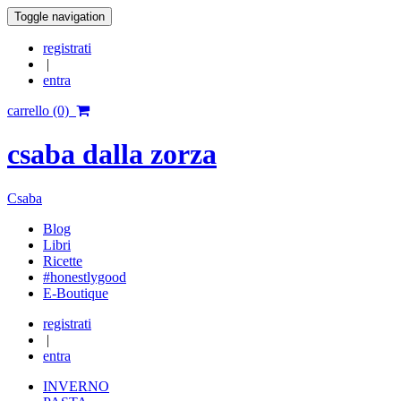
Toggle navigation
registrati
|
entra
carrello (0)
csaba dalla zorza
Csaba
Blog
Libri
Ricette
#honestlygood
E-Boutique
registrati
|
entra
INVERNO