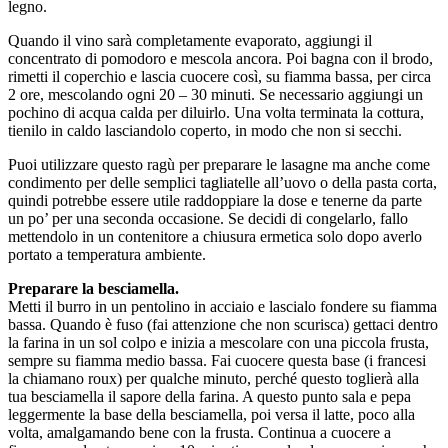
legno.
Quando il vino sarà completamente evaporato, aggiungi il
concentrato di pomodoro e mescola ancora. Poi bagna con il brodo,
rimetti il coperchio e lascia cuocere così, su fiamma bassa, per circa
2 ore, mescolando ogni 20 – 30 minuti. Se necessario aggiungi un
pochino di acqua calda per diluirlo. Una volta terminata la cottura,
tienilo in caldo lasciandolo coperto, in modo che non si secchi.
Puoi utilizzare questo ragù per preparare le lasagne ma anche come
condimento per delle semplici tagliatelle all’uovo o della pasta corta,
quindi potrebbe essere utile raddoppiare la dose e tenerne da parte
un po’ per una seconda occasione. Se decidi di congelarlo, fallo
mettendolo in un contenitore a chiusura ermetica solo dopo averlo
portato a temperatura ambiente.
Preparare la besciamella.
Metti il burro in un pentolino in acciaio e lascialo fondere su fiamma
bassa. Quando è fuso (fai attenzione che non scurisca) gettaci dentro
la farina in un sol colpo e inizia a mescolare con una piccola frusta,
sempre su fiamma medio bassa. Fai cuocere questa base (i francesi
la chiamano roux) per qualche minuto, perché questo toglierà alla
tua besciamella il sapore della farina. A questo punto sala e pepa
leggermente la base della besciamella, poi versa il latte, poco alla
volta, amalgamando bene con la frusta. Continua a cuocere a