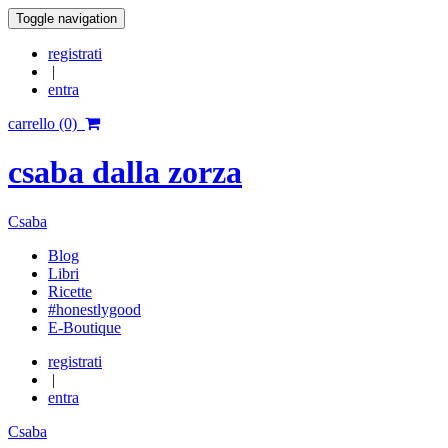
Toggle navigation
registrati
|
entra
carrello (0)
csaba dalla zorza
Csaba
Blog
Libri
Ricette
#honestlygood
E-Boutique
registrati
|
entra
Csaba