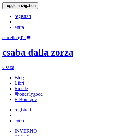
Toggle navigation
registrati
|
entra
carrello (0)
csaba dalla zorza
Csaba
Blog
Libri
Ricette
#honestlygood
E-Boutique
registrati
|
entra
INVERNO