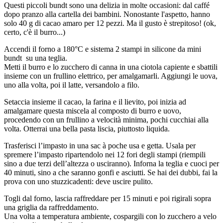
Questi piccoli bundt sono una delizia in molte occasioni: dal caffé
dopo pranzo alla cartella dei bambini. Nonostante l'aspetto, hanno
solo 40 g di cacao amaro per 12 pezzi. Ma il gusto è strepitoso! (ok,
certo, c'è il burro...)
Accendi il forno a 180°C e sistema 2 stampi in silicone da mini
bundt su una teglia.
Metti il burro e lo zucchero di canna in una ciotola capiente e sbattili
insieme con un frullino elettrico, per amalgamarli. Aggiungi le uova,
uno alla volta, poi il latte, versandolo a filo.
Setaccia insieme il cacao, la farina e il lievito, poi inizia ad
amalgamare questa miscela al composto di burro e uovo,
procedendo con un frullino a velocità minima, pochi cucchiai alla
volta. Otterrai una bella pasta liscia, piuttosto liquida.
Trasferisci l’impasto in una sac à poche usa e getta. Usala per
spremere l’impasto ripartendolo nei 12 fori degli stampi (riempili
sino a due terzi dell’altezza o usciranno). Inforna la teglia e cuoci per
40 minuti, sino a che saranno gonfi e asciutti. Se hai dei dubbi, fai la
prova con uno stuzzicadenti: deve uscire pulito.
Togli dal forno, lascia raffreddare per 15 minuti e poi rigirali sopra
una griglia da raffreddamento.
Una volta a temperatura ambiente, cospargili con lo zucchero a velo