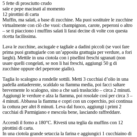
5 fette di prosciutto crudo
sale e pepe macinati al momento
12 pirottini di carta
Muffin, ma salati, a base di zucchine. Ma puoi sostituire le zucchine
virtualmente con ciò che vuoi: champignon, carote, peperoni o altro
– se ti piacciono i muffins salati li farai decine di volte con questa
ricetta facilissima.
Lava le zucchine, asciugale e tagliale a dadini piccoli (se vuoi fare
prima puoi grattugiarle con un’apposita grattugia per verdure, a fori
larghi). Mettile in una ciotola con i pisellini freschi sgranati (non
usare quelli congelati, se non li hai freschi, aggiungi 50 g di
zucchine oppure del peperone giallo).
Taglia lo scalogno a rondelle sottili. Metti 3 cucchiai d’olio in una
padella antiaderente, scaldalo su fiamma media, poi facci saltare
brevemente lo scalogno, sino a che sarà traslucido – circa 2 minuti.
Aggiungi le verdure e alza la fiamma, poi rosolale così per circa 3 –
4 minuti. Abbassa la fiamma e copri con un coperchio, poi continua
la cottura per altri 8 minuti. Leva dal fuoco, aggiungi i primi 2
cucchiai di Parmigiano e mescola bene, lasciando raffreddare.
Accendi il forno a 180°C. Rivesti una teglia da muffins con 12
pirottini di carta.
In una ciotola grande setaccia la farina e aggiungici 1 cucchiaino di