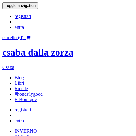
Toggle navigation
registrati
|
entra
carrello (0)
csaba dalla zorza
Csaba
Blog
Libri
Ricette
#honestlygood
E-Boutique
registrati
|
entra
INVERNO