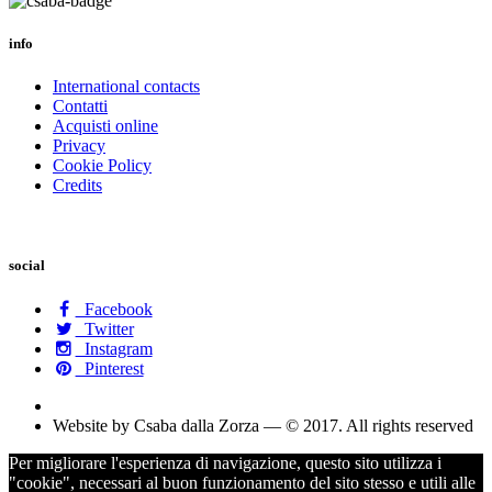
info
International contacts
Contatti
Acquisti online
Privacy
Cookie Policy
Credits
social
Facebook
Twitter
Instagram
Pinterest
Website by Csaba dalla Zorza — © 2017. All rights reserved
Per migliorare l'esperienza di navigazione, questo sito utilizza i
"cookie", necessari al buon funzionamento del sito stesso e utili alle