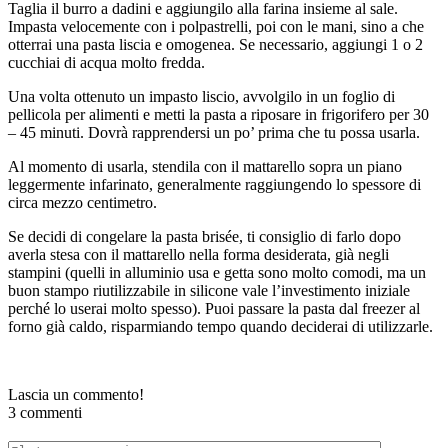
Taglia il burro a dadini e aggiungilo alla farina insieme al sale.
Impasta velocemente con i polpastrelli, poi con le mani, sino a che
otterrai una pasta liscia e omogenea. Se necessario, aggiungi 1 o 2
cucchiai di acqua molto fredda.
Una volta ottenuto un impasto liscio, avvolgilo in un foglio di
pellicola per alimenti e metti la pasta a riposare in frigorifero per 30
– 45 minuti. Dovrà rapprendersi un po’ prima che tu possa usarla.
Al momento di usarla, stendila con il mattarello sopra un piano
leggermente infarinato, generalmente raggiungendo lo spessore di
circa mezzo centimetro.
Se decidi di congelare la pasta brisée, ti consiglio di farlo dopo
averla stesa con il mattarello nella forma desiderata, già negli
stampini (quelli in alluminio usa e getta sono molto comodi, ma un
buon stampo riutilizzabile in silicone vale l’investimento iniziale
perché lo userai molto spesso). Puoi passare la pasta dal freezer al
forno già caldo, risparmiando tempo quando deciderai di utilizzarle.
Lascia un commento!
3 commenti