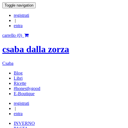
Toggle navigation
registrati
|
entra
carrello (0)
csaba dalla zorza
Csaba
Blog
Libri
Ricette
#honestlygood
E-Boutique
registrati
|
entra
INVERNO