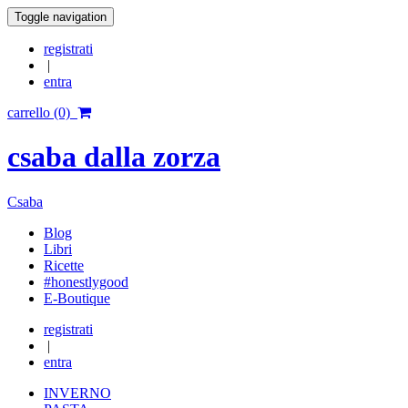
Toggle navigation
registrati
|
entra
carrello (0)
csaba dalla zorza
Csaba
Blog
Libri
Ricette
#honestlygood
E-Boutique
registrati
|
entra
INVERNO