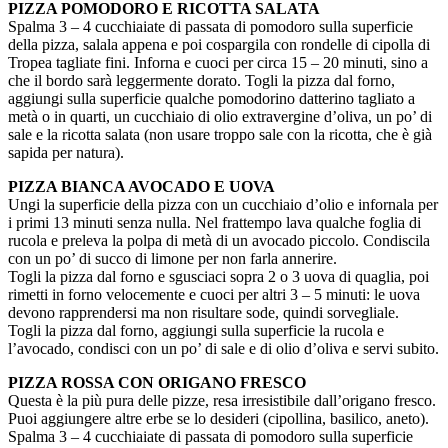
PIZZA POMODORO E RICOTTA SALATA
Spalma 3 – 4 cucchiaiate di passata di pomodoro sulla superficie
della pizza, salala appena e poi cospargila con rondelle di cipolla di
Tropea tagliate fini. Inforna e cuoci per circa 15 – 20 minuti, sino a
che il bordo sarà leggermente dorato. Togli la pizza dal forno,
aggiungi sulla superficie qualche pomodorino datterino tagliato a
metà o in quarti, un cucchiaio di olio extravergine d’oliva, un po’ di
sale e la ricotta salata (non usare troppo sale con la ricotta, che è già
sapida per natura).
PIZZA BIANCA AVOCADO E UOVA
Ungi la superficie della pizza con un cucchiaio d’olio e infornala per
i primi 13 minuti senza nulla. Nel frattempo lava qualche foglia di
rucola e preleva la polpa di metà di un avocado piccolo. Condiscila
con un po’ di succo di limone per non farla annerire.
Togli la pizza dal forno e sgusciaci sopra 2 o 3 uova di quaglia, poi
rimetti in forno velocemente e cuoci per altri 3 – 5 minuti: le uova
devono rapprendersi ma non risultare sode, quindi sorvegliale.
Togli la pizza dal forno, aggiungi sulla superficie la rucola e
l’avocado, condisci con un po’ di sale e di olio d’oliva e servi subito.
PIZZA ROSSA CON ORIGANO FRESCO
Questa è la più pura delle pizze, resa irresistibile dall’origano fresco.
Puoi aggiungere altre erbe se lo desideri (cipollina, basilico, aneto).
Spalma 3 – 4 cucchiaiate di passata di pomodoro sulla superficie