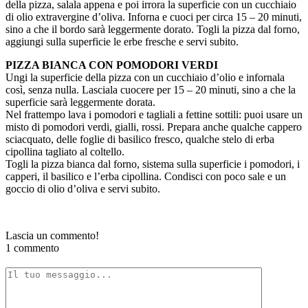
della pizza, salala appena e poi irrora la superficie con un cucchiaio
di olio extravergine d’oliva. Inforna e cuoci per circa 15 – 20 minuti,
sino a che il bordo sarà leggermente dorato. Togli la pizza dal forno,
aggiungi sulla superficie le erbe fresche e servi subito.
PIZZA BIANCA CON POMODORI VERDI
Ungi la superficie della pizza con un cucchiaio d’olio e infornala
così, senza nulla. Lasciala cuocere per 15 – 20 minuti, sino a che la
superficie sarà leggermente dorata.
Nel frattempo lava i pomodori e tagliali a fettine sottili: puoi usare un
misto di pomodori verdi, gialli, rossi. Prepara anche qualche cappero
sciacquato, delle foglie di basilico fresco, qualche stelo di erba
cipollina tagliato al coltello.
Togli la pizza bianca dal forno, sistema sulla superficie i pomodori, i
capperi, il basilico e l’erba cipollina. Condisci con poco sale e un
goccio di olio d’oliva e servi subito.
Lascia un commento!
1 commento