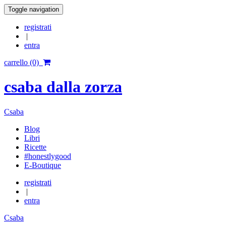
Toggle navigation
registrati
|
entra
carrello (0)
csaba dalla zorza
Csaba
Blog
Libri
Ricette
#honestlygood
E-Boutique
registrati
|
entra
Csaba