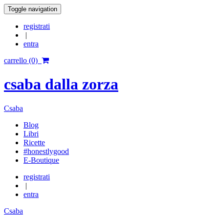
Toggle navigation
registrati
|
entra
carrello (0)
csaba dalla zorza
Csaba
Blog
Libri
Ricette
#honestlygood
E-Boutique
registrati
|
entra
Csaba