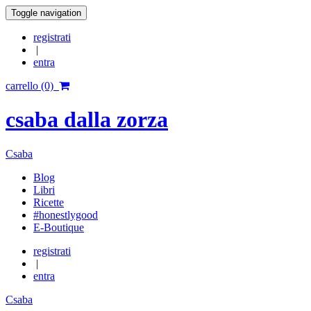
Toggle navigation
registrati
|
entra
carrello (0)
csaba dalla zorza
Csaba
Blog
Libri
Ricette
#honestlygood
E-Boutique
registrati
|
entra
Csaba