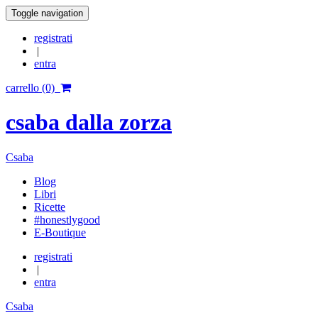
Toggle navigation
registrati
|
entra
carrello (0)
csaba dalla zorza
Csaba
Blog
Libri
Ricette
#honestlygood
E-Boutique
registrati
|
entra
Csaba