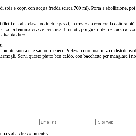
 di soia e copri con acqua fredda (circa 700 ml). Porta a ebollizione, po
filetti e taglia ciascuno in due pezzi, in modo da rendere la cottura più
 cuoci a fiamma vivace per circa 3 minuti, poi gira i filetti e cuoci anco
i diventa duro.
i.
nuti, sino a che saranno teneri. Prelevali con una pinza e distribuiscili
germogli. Servi questo piatto ben caldo, con bacchette per mangiare i noo
ssima volta che commento.