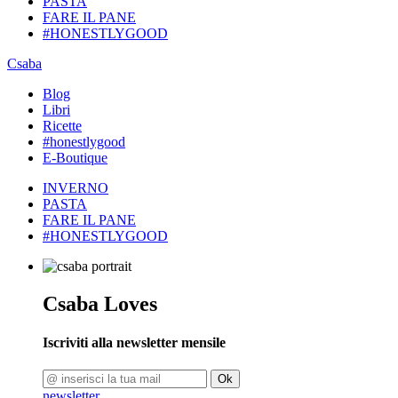
PASTA
FARE IL PANE
#HONESTLYGOOD
Csaba
Blog
Libri
Ricette
#honestlygood
E-Boutique
INVERNO
PASTA
FARE IL PANE
#HONESTLYGOOD
Csaba Loves
Iscriviti alla newsletter mensile
Ok
newsletter