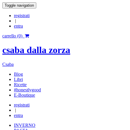
Toggle navigation
registrati
|
entra
carrello (0)
csaba dalla zorza
Csaba
Blog
Libri
Ricette
#honestlygood
E-Boutique
registrati
|
entra
INVERNO