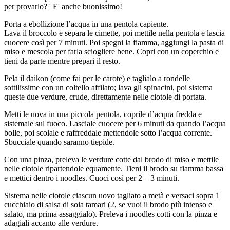
per provarlo? ' E' anche buonissimo!
Porta a ebollizione l’acqua in una pentola capiente.
Lava il broccolo e separa le cimette, poi mettile nella pentola e lascia
cuocere così per 7 minuti. Poi spegni la fiamma, aggiungi la pasta di
miso e mescola per farla sciogliere bene. Copri con un coperchio e
tieni da parte mentre prepari il resto.
Pela il daikon (come fai per le carote) e taglialo a rondelle
sottilissime con un coltello affilato; lava gli spinacini, poi sistema
queste due verdure, crude, direttamente nelle ciotole di portata.
Metti le uova in una piccola pentola, coprile d’acqua fredda e
sistemale sul fuoco. Lasciale cuocere per 6 minuti da quando l’acqua
bolle, poi scolale e raffreddale mettendole sotto l’acqua corrente.
Sbucciale quando saranno tiepide.
Con una pinza, preleva le verdure cotte dal brodo di miso e mettile
nelle ciotole ripartendole equamente. Tieni il brodo su fiamma bassa
e mettici dentro i noodles. Cuoci così per 2 – 3 minuti.
Sistema nelle ciotole ciascun uovo tagliato a metà e versaci sopra 1
cucchiaio di salsa di soia tamari (2, se vuoi il brodo più intenso e
salato, ma prima assaggialo). Preleva i noodles cotti con la pinza e
adagiali accanto alle verdure.