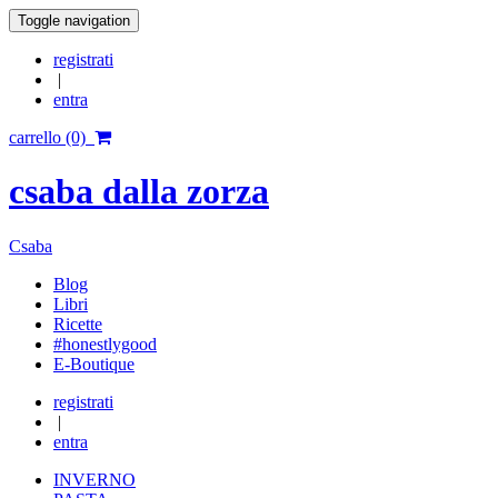
Toggle navigation
registrati
|
entra
carrello (0)
csaba dalla zorza
Csaba
Blog
Libri
Ricette
#honestlygood
E-Boutique
registrati
|
entra
INVERNO