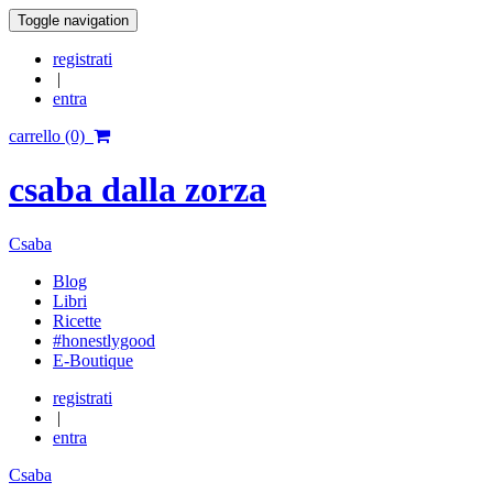
Toggle navigation
registrati
|
entra
carrello (0)
csaba dalla zorza
Csaba
Blog
Libri
Ricette
#honestlygood
E-Boutique
registrati
|
entra
Csaba